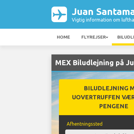
Juan Santama
Vigtig information om luftha
HOME
FLYREJSER
BILUDL
MEX Biludlejning på J
BILUDLEJNING 
UOVERTRUFFEN VÆR
PENGENE
Afhentningssted