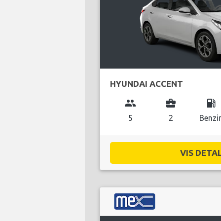
HYUNDAI ACCENT
group
business_center
local_gas_station
5
2
Benzi
VIS DETAL