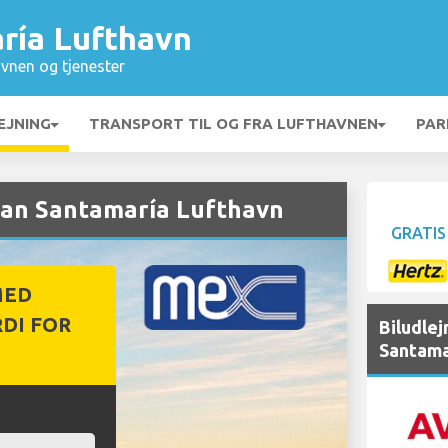
ría Lufthavn
vnen og tjenester
EJNING
TRANSPORT TIL OG FRA LUFTHAVNEN
PAR
uan Santamaría Lufthavn
GRATIS
MED
DI FOR
Biludle
Santama