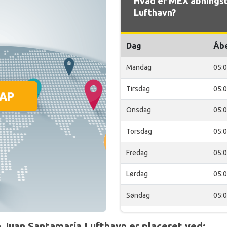
Hvad er MEX åbningst
Lufthavn?
Dag
Åb
Mandag
05:
Tirsdag
05:
Onsdag
05:
Torsdag
05:
Fredag
05:
Lørdag
05:
Søndag
05:
 Juan Santamaría Lufthavn er placeret ved: