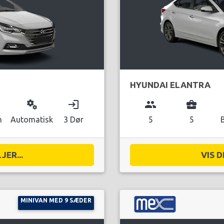
HYUNDAI ELANTRA
miscellaneous_services
login
group
business_center
n
Automatisk
3 Dør
5
5
JER...
VIS D
MINIVAN MED 9 SÆDER