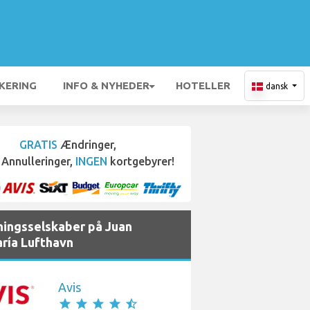
KERING
INFO & NYHEDER
HOTELLER
dansk
GRATIS
Ændringer,
Annulleringer,
INGEN
kortgebyrer!
jningsselskaber på Juan
ría Lufthavn
Avis
star
star
star
star
star_half