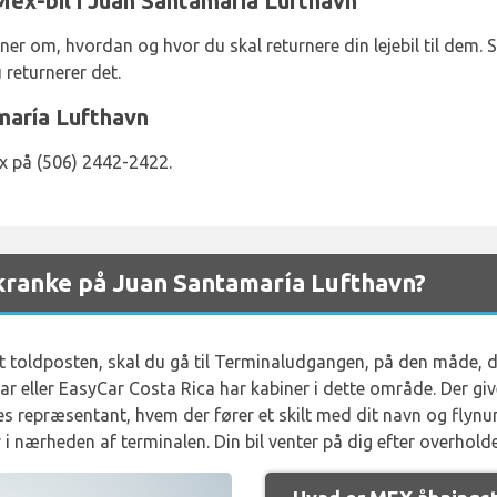
 Mex-bil i Juan Santamaría Lufthavn
ner om, hvordan og hvor du skal returnere din lejebil til dem. 
 returnerer det.
maría Lufthavn
x på (506) 2442-2422.
kranke på Juan Santamaría Lufthavn?
t toldposten, skal du gå til Terminaludgangen, på den måde, du
Car eller EasyCar Costa Rica har kabiner i dette område. Der gi
es repræsentant, hvem der fører et skilt med dit navn og flynu
 i nærheden af ​​terminalen. Din bil venter på dig efter overhol