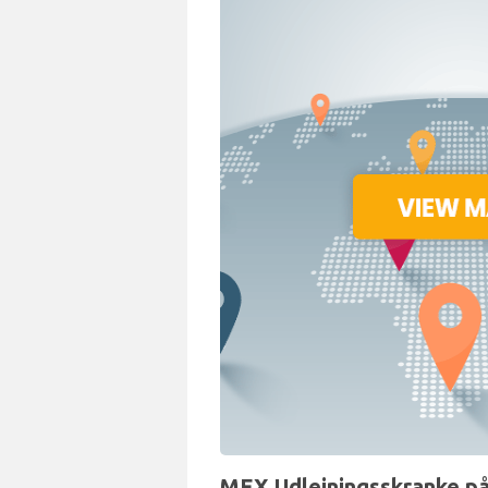
MEX Udlejningsskranke på