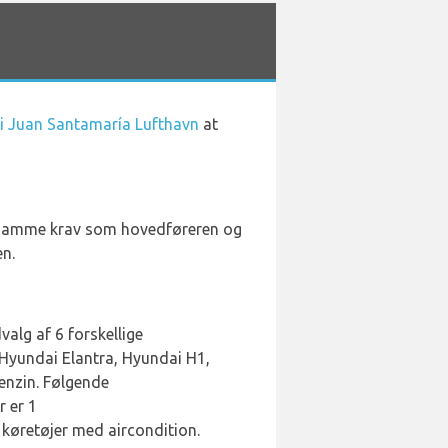
 i Juan Santamaría Lufthavn
at
 de samme krav som hovedføreren og
en.
valg af 6 forskellige
 Hyundai Elantra, Hyundai H1,
enzin. Følgende
r er 1
 køretøjer med aircondition.