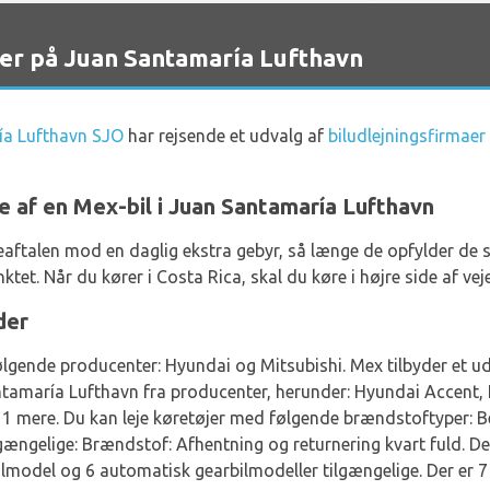
ter på Juan Santamaría Lufthavn
ía Lufthavn SJO
har rejsende et udvalg af
biludlejningsfirmaer
e af en Mex-bil i Juan Santamaría Lufthavn
l lejeaftalen mod en daglig ekstra gebyr, så længe de opfylder
ktet. Når du kører i Costa Rica, skal du køre i højre side af vej
der
følgende producenter: Hyundai og Mitsubishi. Mex tilbyder et ud
Santamaría Lufthavn fra producenter, herunder: Hyundai Accent,
1 mere. Du kan leje køretøjer med følgende brændstoftyper: B
gængelige: Brændstof: Afhentning og returnering kvart fuld. De
model og 6 automatisk gearbilmodeller tilgængelige. Der er 7