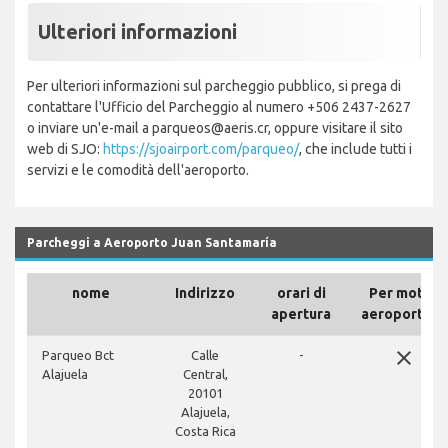
Ulteriori informazioni
Per ulteriori informazioni sul parcheggio pubblico, si prega di
contattare l'Ufficio del Parcheggio al numero +506 2437-2627
o inviare un'e-mail a parqueos@aeris.cr, oppure visitare il sito
web di SJO:
https://sjoairport.com/parqueo/
, che include tutti i
servizi e le comodità dell'aeroporto.
Parcheggi a Aeroporto Juan Santamaría
nome
Indirizzo
orari di
Per motivi
apertura
aeroportuali
close
Parqueo Bct
Calle
-
Alajuela
Central,
20101
Alajuela,
Costa Rica