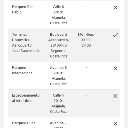
close
Parqueo San
Calle 6,
-
Pablo
20101
Alajuela,
Costa Rica
done
Terminal
Boulevard
Mon-Sun:
Doméstica
Aeropuerto,
00:00 -
Aeropuerto
20109 Rio
24:00
Juan Santamaría
Segundo,
Costa Rica
close
Parqueo
Avenida 8,
-
Internacional
20101
Alajuela,
Costa Rica
close
Estacionamiento
Calle 4,
-
al Aire Libre
20101
Alajuela,
Costa Rica
close
Parqueo Cuna
Avenida 2,
-