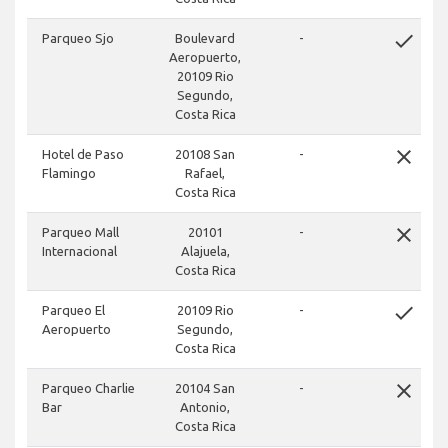
done
Parqueo Sjo
Boulevard
-
Aeropuerto,
20109 Rio
Segundo,
Costa Rica
close
Hotel de Paso
20108 San
-
Flamingo
Rafael,
Costa Rica
close
Parqueo Mall
20101
-
Internacional
Alajuela,
Costa Rica
done
Parqueo El
20109 Rio
-
Aeropuerto
Segundo,
Costa Rica
close
Parqueo Charlie
20104 San
-
Bar
Antonio,
Costa Rica