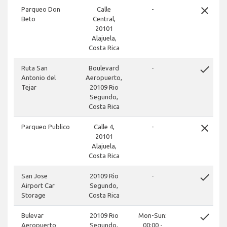
close
Parqueo Don
Calle
-
Beto
Central,
20101
Alajuela,
Costa Rica
done
Ruta San
Boulevard
-
Antonio del
Aeropuerto,
Tejar
20109 Rio
Segundo,
Costa Rica
close
Parqueo Publico
Calle 4,
-
20101
Alajuela,
Costa Rica
done
San Jose
20109 Rio
-
Airport Car
Segundo,
Storage
Costa Rica
done
Bulevar
20109 Rio
Mon-Sun:
Aeropuerto
Segundo,
00:00 -