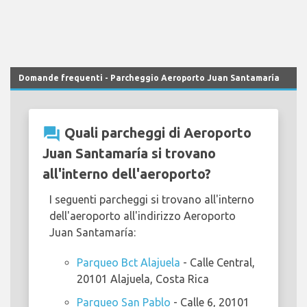
Domande frequenti - Parcheggio Aeroporto Juan Santamaría
question_answer
Quali parcheggi di Aeroporto
Juan Santamaría si trovano
all'interno dell'aeroporto?
I seguenti parcheggi si trovano all'interno
dell'aeroporto all'indirizzo Aeroporto
Juan Santamaría:
Parqueo Bct Alajuela
- Calle Central,
20101 Alajuela, Costa Rica
Parqueo San Pablo
- Calle 6, 20101