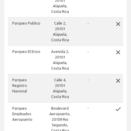
20101
Alajuela,
Costa Rica
close
Parqueo Publico
Calle 2,
-
20101
Alajuela,
Costa Rica
close
Parqueo El Erizo
Avenida 2,
-
20101
Alajuela,
Costa Rica
close
Parqueo
Calle 4,
-
Registro
20101
Nacional
Alajuela,
Costa Rica
done
Parqueo
Boulevard
-
Empleados
Aeropuerto,
Aeropuerto
20109 Rio
Segundo,
Costa Rica