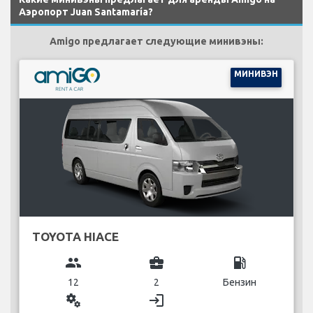
Аэропорт Juan Santamaría?
Amigo предлагает следующие минивэны:
МИНИВЭН
TOYOTA HIACE
group
business_center
local_gas_station
12
2
Бензин
miscellaneous_services
login