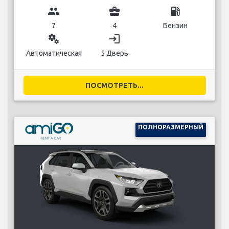
group
business_center
local_gas_station
7
4
Бензин
miscellaneous_services
login
Автоматическая
5 Дверь
ПОСМОТРЕТЬ...
ПОЛНОРАЗМЕРНЫЙ