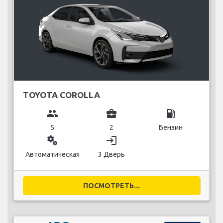
TOYOTA COROLLA
group
business_center
local_gas_station
5
2
Бензин
miscellaneous_services
login
Автоматическая
3 Дверь
ПОСМОТРЕТЬ...