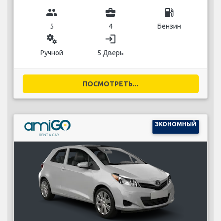
group
business_center
local_gas_station
5
4
Бензин
miscellaneous_services
login
Ручной
5 Дверь
ПОСМОТРЕТЬ...
ЭКОНОМНЫЙ