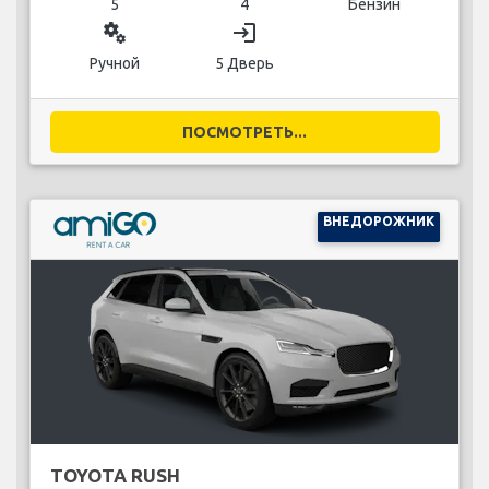
5
4
Бензин
miscellaneous_services
login
Ручной
5 Дверь
ПОСМОТРЕТЬ...
ВНЕДОРОЖНИК
TOYOTA RUSH