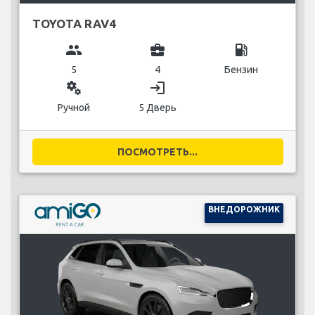
TOYOTA RAV4
group
business_center
local_gas_station
5
4
Бензин
miscellaneous_services
login
Ручной
5 Дверь
ПОСМОТРЕТЬ...
ВНЕДОРОЖНИК