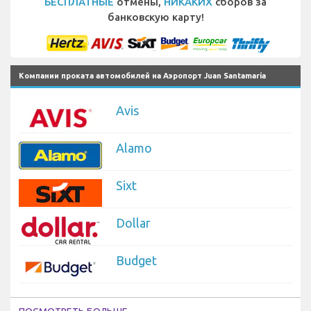
БЕСПЛАТНЫЕ
отмены,
НИКАКИХ
сборов за
банковскую карту!
Компании проката автомобилей на Аэропорт Juan Santamaría
Avis
Alamo
Sixt
Dollar
Budget