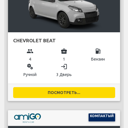
CHEVROLET BEAT
group
business_center
local_gas_station
4
1
Бензин
miscellaneous_services
login
Ручной
3 Дверь
ПОСМОТРЕТЬ...
КОМПАКТЫЙ