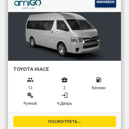
МИНИВЭН
TOYOTA HIACE
group
business_center
local_gas_station
12
2
Бензин
miscellaneous_services
login
Ручной
4 Дверь
ПОСМОТРЕТЬ...