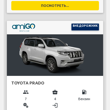
ПОСМОТРЕТЬ...
ВНЕДОРОЖНИК
TOYOTA PRADO
group
business_center
local_gas_station
7
4
Бензин
miscellaneous_services
login