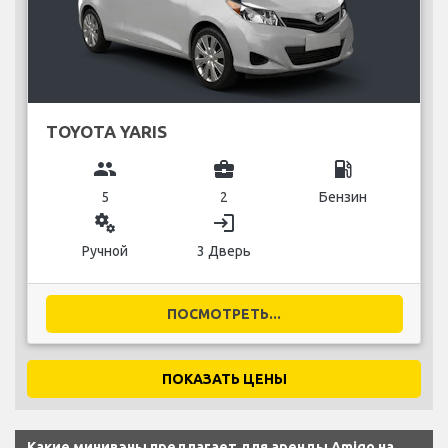
TOYOTA YARIS
group
business_center
local_gas_station
5
2
Бензин
miscellaneous_services
login
Ручной
3 Дверь
ПОСМОТРЕТЬ...
ПОКАЗАТЬ ЦЕНЫ
Какие минивэны предлагает для аренды Amigo на