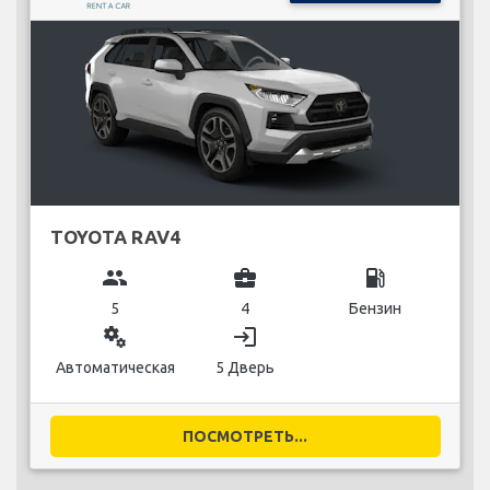
TOYOTA RAV4
group
business_center
local_gas_station
5
4
Бензин
miscellaneous_services
login
Автоматическая
5 Дверь
ПОСМОТРЕТЬ...