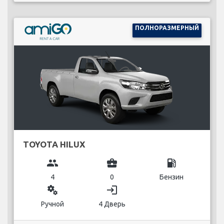
ПОЛНОРАЗМЕРНЫЙ
TOYOTA HILUX
group
business_center
local_gas_station
4
0
Бензин
miscellaneous_services
login
Ручной
4 Дверь