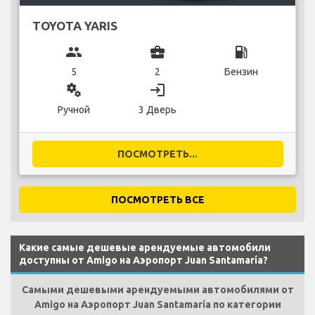
TOYOTA YARIS
group
business_center
local_gas_station
5
2
Бензин
miscellaneous_services
login
Ручной
3 Дверь
ПОСМОТРЕТЬ...
ПОСМОТРЕТЬ ВСЕ
Какие самые дешевые арендуемые автомобили
доступны от Amigo на Аэропорт Juan Santamaría?
Самыми дешевыми арендуемыми автомобилями от
Amigo на Аэропорт Juan Santamaría по категории