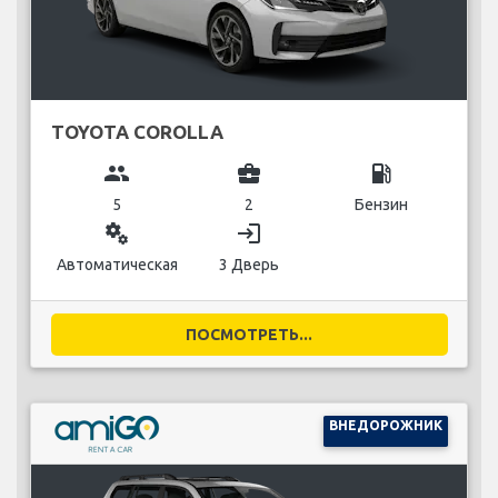
TOYOTA COROLLA
group
business_center
local_gas_station
5
2
Бензин
miscellaneous_services
login
Автоматическая
3 Дверь
ПОСМОТРЕТЬ...
ВНЕДОРОЖНИК