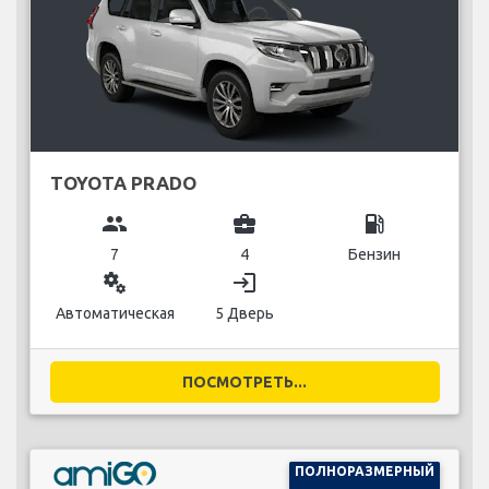
TOYOTA PRADO
group
business_center
local_gas_station
7
4
Бензин
miscellaneous_services
login
Автоматическая
5 Дверь
ПОСМОТРЕТЬ...
ПОЛНОРАЗМЕРНЫЙ