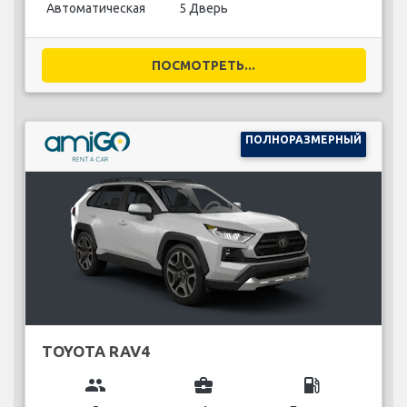
Автоматическая
5 Дверь
ПОСМОТРЕТЬ...
ПОЛНОРАЗМЕРНЫЙ
TOYOTA RAV4
group
business_center
local_gas_station