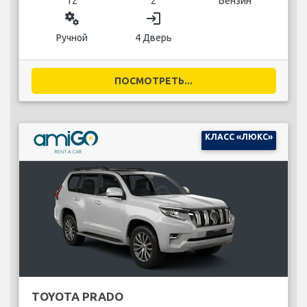
12
2
Бензин
miscellaneous_services
login
Ручной
4 Дверь
ПОСМОТРЕТЬ...
КЛАСС «ЛЮКС»
TOYOTA PRADO