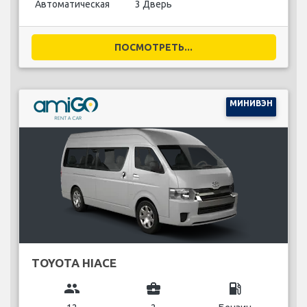
Автоматическая
3 Дверь
ПОСМОТРЕТЬ...
МИНИВЭН
TOYOTA HIACE
group
business_center
local_gas_station