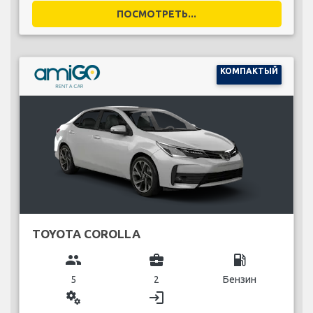
ПОСМОТРЕТЬ...
КОМПАКТЫЙ
TOYOTA COROLLA
group
business_center
local_gas_station
5
2
Бензин
miscellaneous_services
login