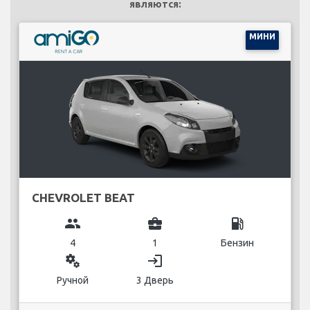
являются:
МИНИ
CHEVROLET BEAT
group
business_center
local_gas_station
4
1
Бензин
miscellaneous_services
login
Ручной
3 Дверь