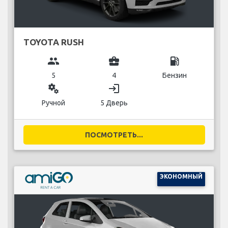
TOYOTA RUSH
group
business_center
local_gas_station
5
4
Бензин
miscellaneous_services
login
Ручной
5 Дверь
ПОСМОТРЕТЬ...
ЭКОНОМНЫЙ