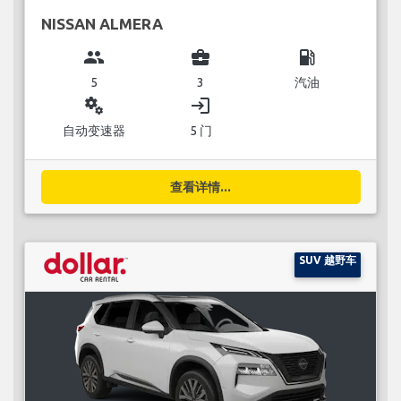
NISSAN ALMERA
group
business_center
local_gas_station
5
3
汽油
miscellaneous_services
login
自动变速器
5 门
查看详情...
SUV 越野车