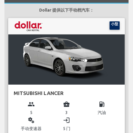
Dollar 提供以下手动档汽车：
小型
MITSUBISHI LANCER
group
business_center
local_gas_station
5
3
汽油
miscellaneous_services
login
手动变速器
5 门