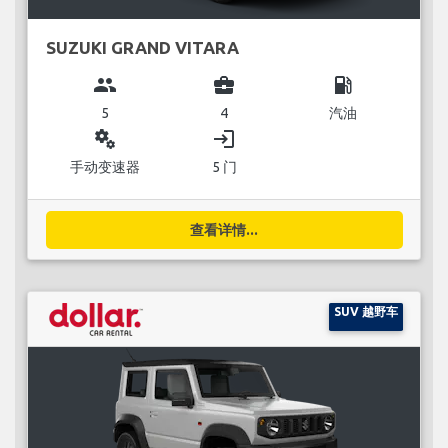
SUZUKI GRAND VITARA
group
business_center
local_gas_station
5
4
汽油
miscellaneous_services
login
手动变速器
5 门
查看详情...
SUV 越野车