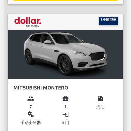
7座厢型车
MITSUBISHI MONTERO
group
business_center
local_gas_station
7
1
汽油
miscellaneous_services
login
手动变速器
5 门