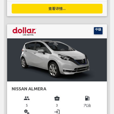
查看详情...
中级
NISSAN ALMERA
group
business_center
local_gas_station
5
3
汽油
miscellaneous_services
login