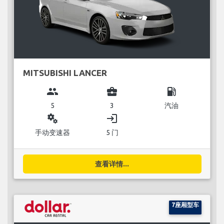
MITSUBISHI LANCER
group
business_center
local_gas_station
5
3
汽油
miscellaneous_services
login
手动变速器
5 门
查看详情...
7座厢型车