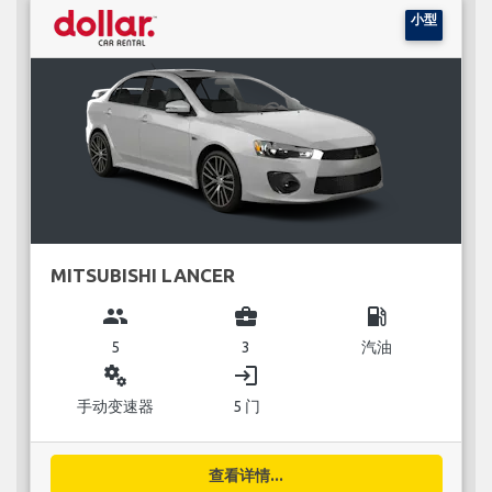
小型
MITSUBISHI LANCER
group
business_center
local_gas_station
5
3
汽油
miscellaneous_services
login
手动变速器
5 门
查看详情...