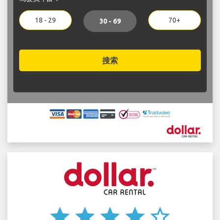
18 - 29
70+
30 - 69
搜索
star
star
star
star
star_border