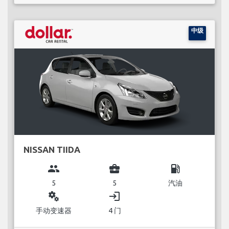
中级
NISSAN TIIDA
group
business_center
local_gas_station
5
5
汽油
miscellaneous_services
login
手动变速器
4 门