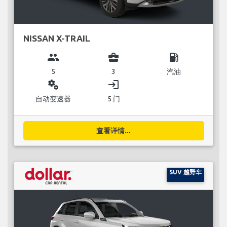
NISSAN X-TRAIL
group
business_center
local_gas_station
5
3
汽油
miscellaneous_services
login
自动变速器
5 门
查看详情...
SUV 越野车