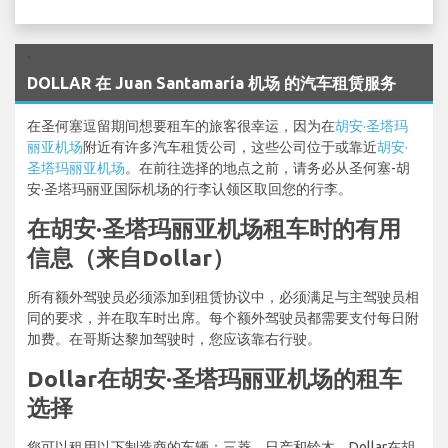
`
DOLLAR 在 Juan Santamaría 机场 的汽车租赁服务
在圣何塞逗留期间想要租车的旅客很幸运，因为在
胡安·圣塔玛
丽亚机场
附近有许多汽车租赁公司，这些公司位于或靠近
胡安·
圣塔玛丽亚机场
。在前往选择的地点之前，请务必从圣何塞-胡
安·圣塔玛丽亚国际机场的行李认领区取回您的行李。
在胡安·圣塔玛丽亚机场租车时的有用
信息（来自Dollar）
所有额外驾驶员必须添加到租赁协议中，必须满足与主驾驶员相
同的要求，并在取车时出席。每个额外驾驶员都需要支付每日附
加费。在哥斯达黎加驾驶时，您应该靠右行驶。
Dollar在胡安·圣塔玛丽亚机场的租车
选择
您可以租用以下制造商的车辆：三菱、日产和铃木。Dollar在胡