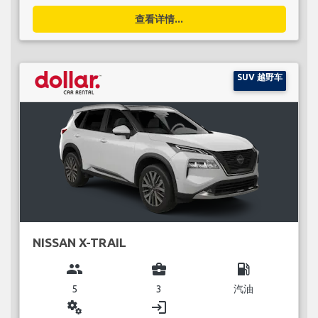
查看详情...
SUV 越野车
NISSAN X-TRAIL
group
business_center
local_gas_station
5
3
汽油
miscellaneous_services
login