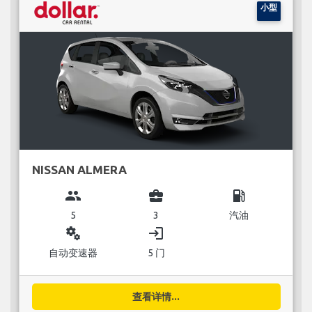
小型
NISSAN ALMERA
group
business_center
local_gas_station
5
3
汽油
miscellaneous_services
login
自动变速器
5 门
查看详情...