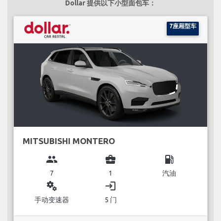
Dollar 提供以下小型面包车：
7座厢型车
MITSUBISHI MONTERO
group
business_center
local_gas_station
7
1
汽油
miscellaneous_services
login
手动变速器
5 门