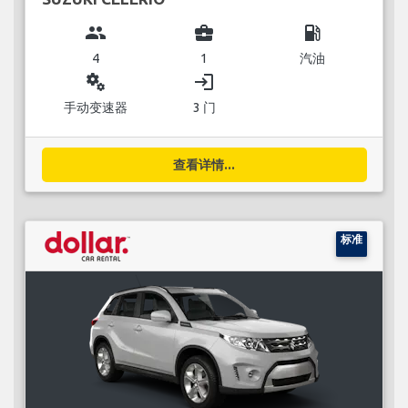
group
business_center
local_gas_station
4
1
汽油
miscellaneous_services
login
手动变速器
3 门
查看详情...
标准