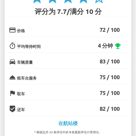
评分为 7.7/满分 10 分
credit_card
72 / 100
价格
timer
4 分钟
emoji_events
平均等待时间
directions_car
83 / 100
车辆质量
room_service
75 / 100
租车台服务
flag
75 / 100
取车
beenhere
82 / 100
还车
在航站楼
* 根据总共 32 条评论中的 8 条最新评论计算得出。