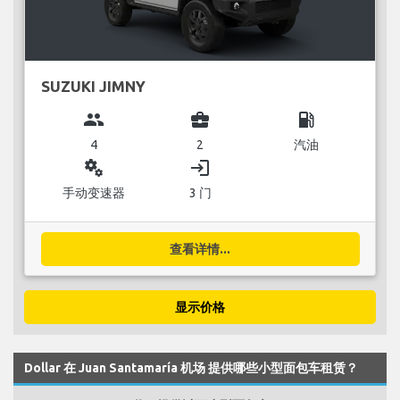
SUZUKI JIMNY
group
business_center
local_gas_station
4
2
汽油
miscellaneous_services
login
手动变速器
3 门
查看详情...
显示价格
Dollar 在 Juan Santamaría 机场 提供哪些小型面包车租赁？