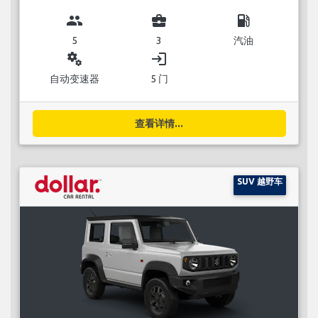
group
business_center
local_gas_station
5
3
汽油
miscellaneous_services
login
自动变速器
5 门
查看详情...
SUV 越野车