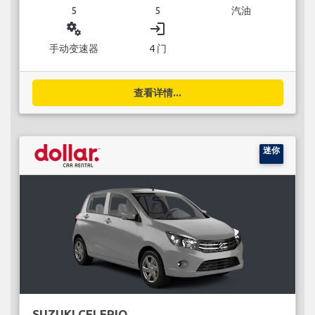
5
5
汽油
miscellaneous_services
login
手动变速器
4 门
查看详情...
迷你
SUZUKI CELERIO