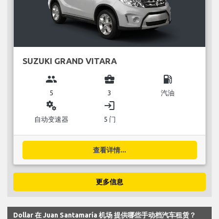
SUZUKI GRAND VITARA
group
business_center
local_gas_station
5
3
汽油
miscellaneous_services
login
自动变速器
5 门
查看详情...
更多信息
Dollar 在 Juan Santamaría 机场 提供哪些手动档汽车租赁？