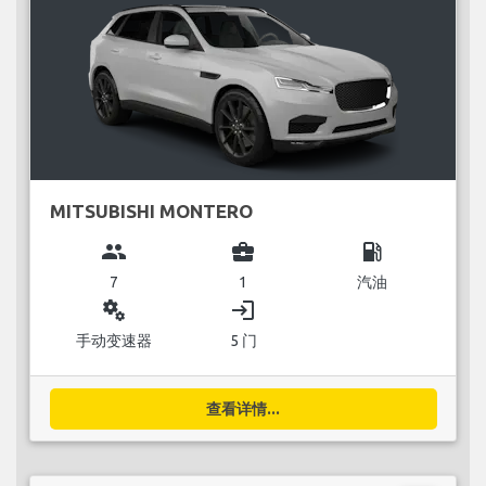
MITSUBISHI MONTERO
group
business_center
local_gas_station
7
1
汽油
miscellaneous_services
login
手动变速器
5 门
查看详情...