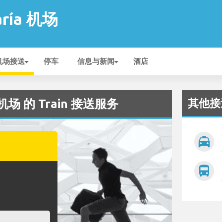
aría 机场
机场接送
停车
信息与新闻
酒店
其他接
a 机场 的 Train 接送服务
local_taxi
directions_bus