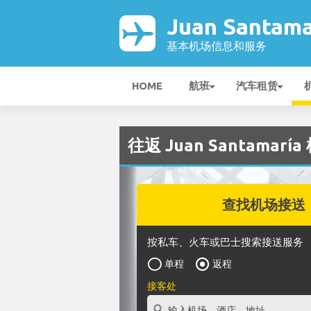
Juan Santam
基本机场信息和服务
HOME
航班
汽车租赁
往返 Juan Santamarí
查找机场接送
按私车、火车或巴士搜索接送服务
单程
返程
接客处