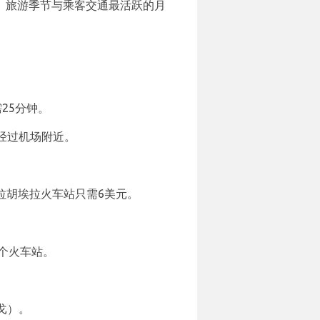
加。旅游季节与乘客交通最活跃的月
25分钟。
经过机场附近。
拉胡埃拉火车站只需6美元。
3个火车站。
戈）。