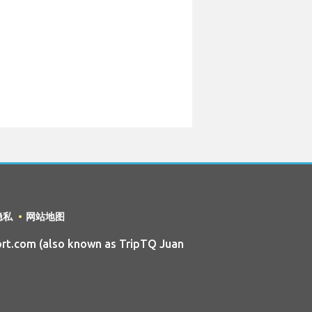
隐私
网站地图
rt.com (also known as TripTQ Juan