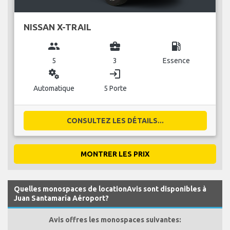
NISSAN X-TRAIL
group
business_center
local_gas_station
5
3
Essence
miscellaneous_services
login
Automatique
5 Porte
CONSULTEZ LES DÉTAILS...
MONTRER LES PRIX
Quelles monospaces de locationAvis sont disponibles à
Juan Santamaría Aéroport?
Avis offres les monospaces suivantes: