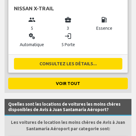
NISSAN X-TRAIL
group
business_center
local_gas_station
5
3
Essence
miscellaneous_services
login
Automatique
5 Porte
CONSULTEZ LES DÉTAILS...
VOIR TOUT
Quelles sont les locations de voitures les moins chères
disponibles de Avis à Juan Santamaría Aéroport?
Les voitures de location les moins chères de Avis à Juan
Santamaría Aéroport par categorie sont: