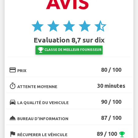
star
star
star
star
star_half
Evaluation 8,7 sur dix
emoji_events
CLASSE DE MEILLEUR FOUNISSEUR
credit_card
80 / 100
PRIX
timer
30 minutes
ATTENTE MOYENNE
directions_car
90 / 100
LA QUALITÉ DU VEHICULE
room_service
87 / 100
BUREAU D'INFORMATION
flag
89 / 100
emoji_events
RÉCUPERER LE VÉHICULE