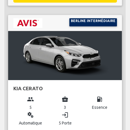
BERLINE INTERMÉDIAIRE
KIA CERATO
group
business_center
local_gas_station
5
3
Essence
miscellaneous_services
login
Automatique
5 Porte