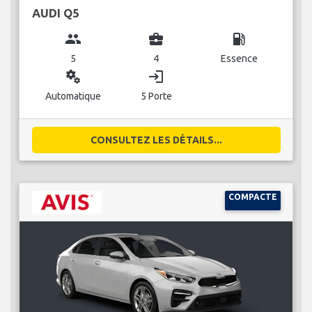
AUDI Q5
group
business_center
local_gas_station
5
4
Essence
miscellaneous_services
login
Automatique
5 Porte
CONSULTEZ LES DÉTAILS...
COMPACTE