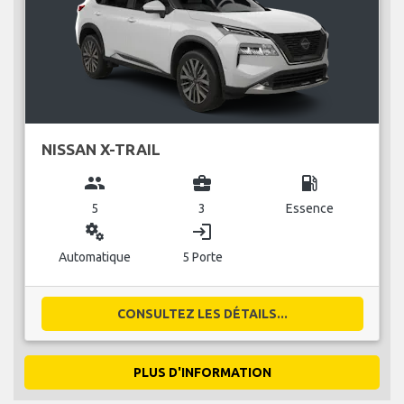
NISSAN X-TRAIL
group
business_center
local_gas_station
5
3
Essence
miscellaneous_services
login
Automatique
5 Porte
CONSULTEZ LES DÉTAILS...
PLUS D'INFORMATION