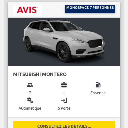
MONOSPACE 7 PERSONNES
MITSUBISHI MONTERO
group
business_center
local_gas_station
7
1
Essence
miscellaneous_services
login
Automatique
5 Porte
CONSULTEZ LES DÉTAILS...