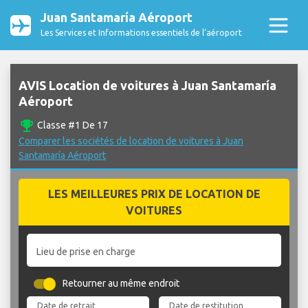
Juan Santamaría Aéroport
Les Services et Informations essentiels de l’aéroport
AVIS Location de voitures à Juan Santamaría
Aéroport
emoji_events
Classe #1 De 17
Comparer les sociétés de location de voitures à Juan
Santamaría Aéroport
LES MEILLEURES PRIX DE LOCATION DE
VOITURES
Lieu de prise en charge
Retourner au même endroit
Date de retrait
Date de restitution