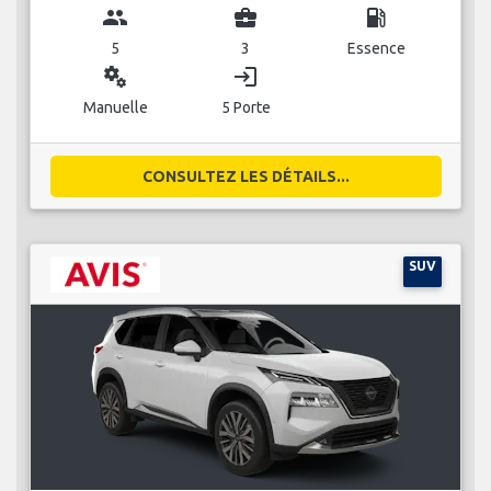
group
business_center
local_gas_station
5
3
Essence
miscellaneous_services
login
Manuelle
5 Porte
CONSULTEZ LES DÉTAILS...
SUV