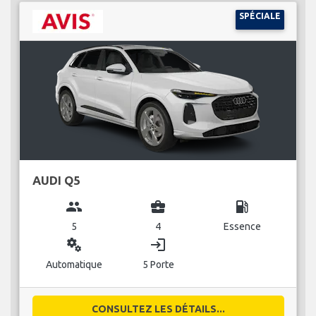
SPÉCIALE
AUDI Q5
group
business_center
local_gas_station
5
4
Essence
miscellaneous_services
login
Automatique
5 Porte
CONSULTEZ LES DÉTAILS...