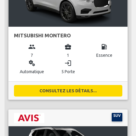
MITSUBISHI MONTERO
group
business_center
local_gas_station
7
1
Essence
miscellaneous_services
login
Automatique
5 Porte
CONSULTEZ LES DÉTAILS...
SUV