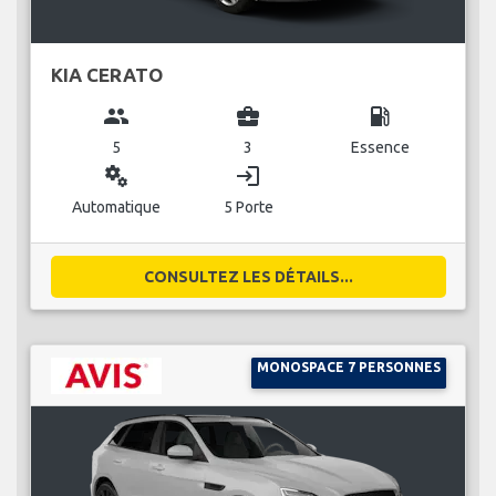
KIA CERATO
group
business_center
local_gas_station
5
3
Essence
miscellaneous_services
login
Automatique
5 Porte
CONSULTEZ LES DÉTAILS...
MONOSPACE 7 PERSONNES