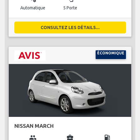
Automatique
5 Porte
CONSULTEZ LES DÉTAILS...
ÉCONOMIQUE
NISSAN MARCH
group
business_center
local_gas_station