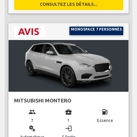
CONSULTEZ LES DÉTAILS...
MONOSPACE 7 PERSONNES
MITSUBISHI MONTERO
group
business_center
local_gas_station
7
1
Essence
miscellaneous_services
login