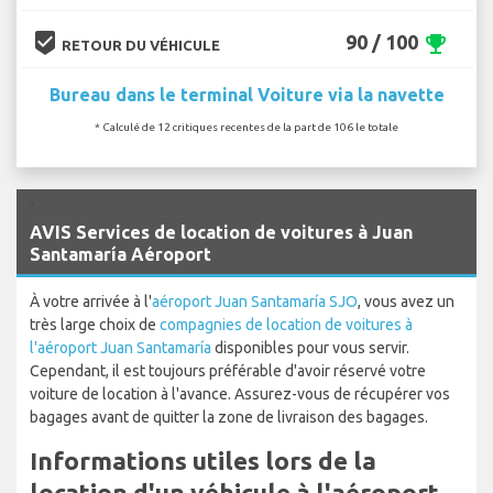
beenhere
90 / 100
emoji_events
RETOUR DU VÉHICULE
Bureau dans le terminal Voiture via la navette
* Calculé de 12 critiques recentes de la part de 106 le totale
`
AVIS Services de location de voitures à Juan
Santamaría Aéroport
À votre arrivée à l'
aéroport Juan Santamaría SJO
, vous avez un
très large choix de
compagnies de location de voitures à
l'aéroport Juan Santamaría
disponibles pour vous servir.
Cependant, il est toujours préférable d'avoir réservé votre
voiture de location à l'avance. Assurez-vous de récupérer vos
bagages avant de quitter la zone de livraison des bagages.
Informations utiles lors de la
location d'un véhicule à l'aéroport