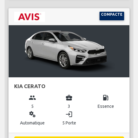
COMPACTE
KIA CERATO
group
business_center
local_gas_station
5
3
Essence
miscellaneous_services
login
Automatique
5 Porte