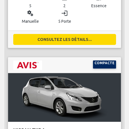
5
2
Essence
miscellaneous_services
login
Manuelle
5 Porte
CONSULTEZ LES DÉTAILS...
COMPACTE