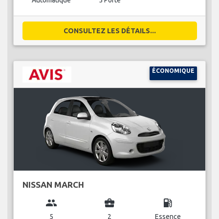
Automatique
5 Porte
CONSULTEZ LES DÉTAILS...
ÉCONOMIQUE
NISSAN MARCH
group
business_center
local_gas_station
5
2
Essence