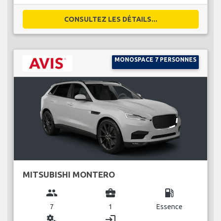
CONSULTEZ LES DÉTAILS...
MONOSPACE 7 PERSONNES
MITSUBISHI MONTERO
group
business_center
local_gas_station
7
1
Essence
miscellaneous_services
login