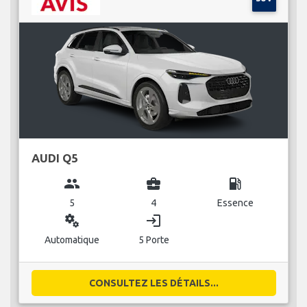
AUDI Q5
group
business_center
local_gas_station
5
4
Essence
miscellaneous_services
login
Automatique
5 Porte
CONSULTEZ LES DÉTAILS...