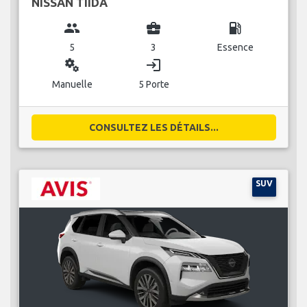
NISSAN TIIDA
group
business_center
local_gas_station
5
3
Essence
miscellaneous_services
login
Manuelle
5 Porte
CONSULTEZ LES DÉTAILS...
SUV