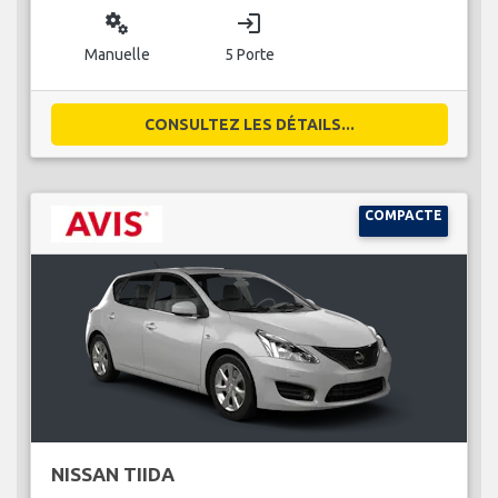
miscellaneous_services
login
Manuelle
5 Porte
CONSULTEZ LES DÉTAILS...
COMPACTE
NISSAN TIIDA