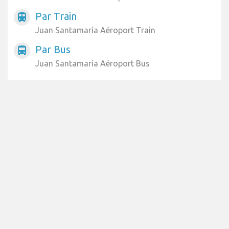
Par Train
train
Juan Santamaría Aéroport Train
Par Bus
directions_bus
Juan Santamaría Aéroport Bus