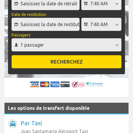
Date de restitution
Passagers
RECHERCHEZ
Les options de transfert disponible
Par Taxi
local_taxi
Juan Santamaría Aéroport Taxi