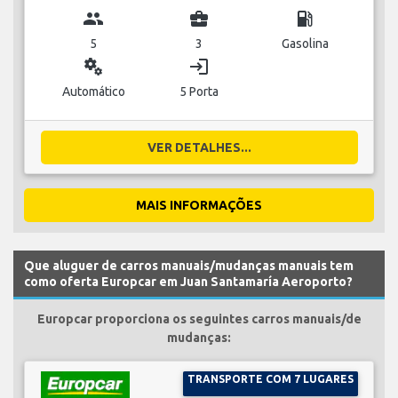
group
business_center
local_gas_station
5
3
Gasolina
miscellaneous_services
login
Automático
5 Porta
VER DETALHES...
MAIS INFORMAÇÕES
Que aluguer de carros manuais/mudanças manuais tem
como oferta Europcar em Juan Santamaría Aeroporto?
Europcar proporciona os seguintes carros manuais/de
mudanças:
TRANSPORTE COM 7 LUGARES