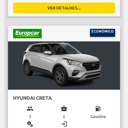
VER DETALHES...
ECONÓMICO
HYUNDAI CRETA
group
business_center
local_gas_station
5
2
Gasolina
miscellaneous_services
login