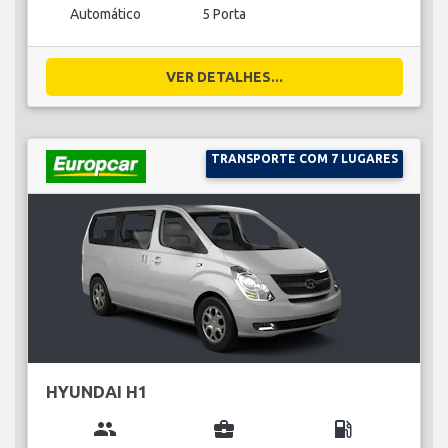
Automático
5 Porta
VER DETALHES...
TRANSPORTE COM 7 LUGARES
HYUNDAI H1
group
business_center
local_gas_station