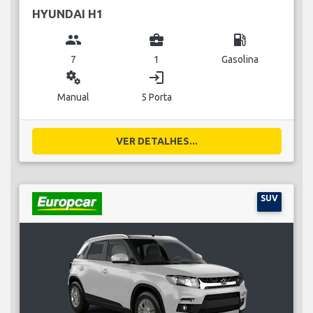
HYUNDAI H1
group
business_center
local_gas_station
7
1
Gasolina
miscellaneous_services
login
Manual
5 Porta
VER DETALHES...
SUV