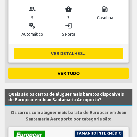
group
business_center
local_gas_station
5
3
Gasolina
miscellaneous_services
login
Automático
5 Porta
VER DETALHES...
VER TUDO
Quais são os carros de aluguer mais baratos disponíveis
de Europcar em Juan Santamaría Aeroporto?
Os carros com aluguer mais barato de Europcar em Juan
Santamaría Aeroporto por categoria são:
TAMANHO INTERMÉDIO