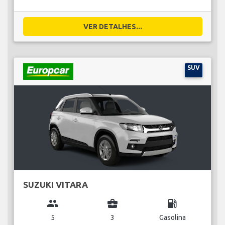
VER DETALHES...
SUV
SUZUKI VITARA
group
business_center
local_gas_station
5
3
Gasolina