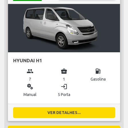
HYUNDAI H1
group
business_center
local_gas_station
7
1
Gasolina
miscellaneous_services
login
Manual
5 Porta
VER DETALHES...