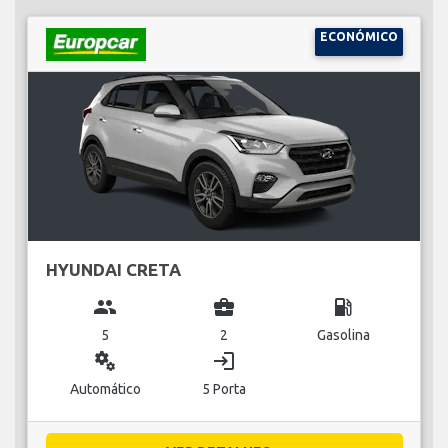
ECONÓMICO
HYUNDAI CRETA
group
business_center
local_gas_station
5
2
Gasolina
miscellaneous_services
login
Automático
5 Porta