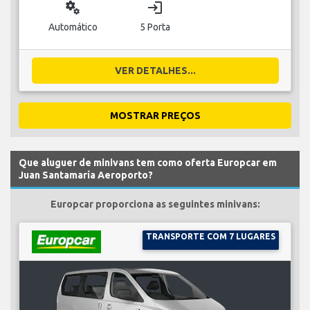
miscellaneous_services
login
Automático
5 Porta
VER DETALHES...
MOSTRAR PREÇOS
Que aluguer de minivans tem como oferta Europcar em
Juan Santamaría Aeroporto?
Europcar proporciona as seguintes minivans:
TRANSPORTE COM 7 LUGARES