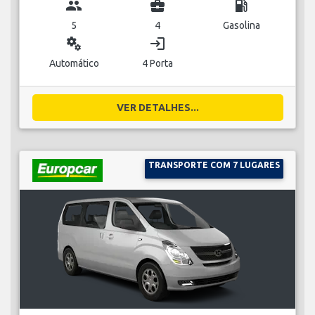
group
business_center
local_gas_station
5
4
Gasolina
miscellaneous_services
login
Automático
4 Porta
VER DETALHES...
TRANSPORTE COM 7 LUGARES