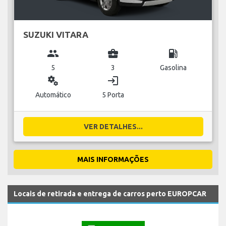
SUZUKI VITARA
group
business_center
local_gas_station
5
3
Gasolina
miscellaneous_services
login
Automático
5 Porta
VER DETALHES...
MAIS INFORMAÇÕES
Locais de retirada e entrega de carros perto EUROPCAR