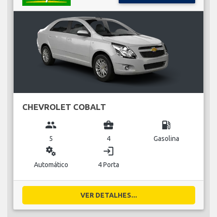
CHEVROLET COBALT
group
business_center
local_gas_station
5
4
Gasolina
miscellaneous_services
login
Automático
4 Porta
VER DETALHES...