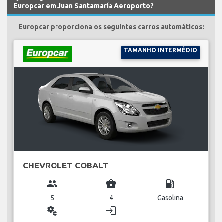
Europcar em Juan Santamaría Aeroporto?
Europcar proporciona os seguintes carros automáticos:
TAMANHO INTERMÉDIO
CHEVROLET COBALT
group
business_center
local_gas_station
5
4
Gasolina
miscellaneous_services
login