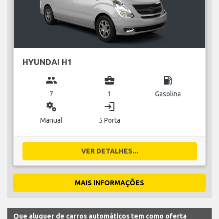
HYUNDAI H1
group
business_center
local_gas_station
7
1
Gasolina
miscellaneous_services
login
Manual
5 Porta
VER DETALHES...
MAIS INFORMAÇÕES
Que aluguer de carros automáticos tem como oferta