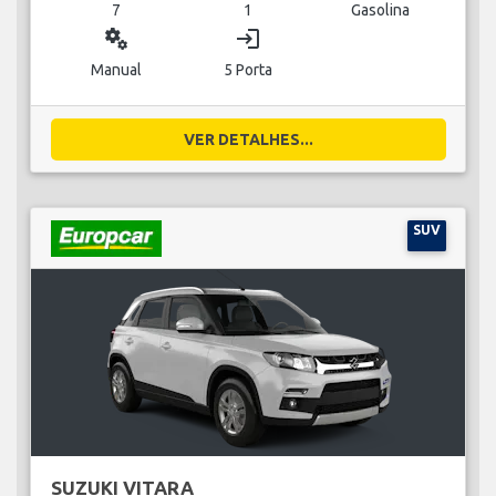
7
1
Gasolina
miscellaneous_services
login
Manual
5 Porta
VER DETALHES...
SUV
SUZUKI VITARA