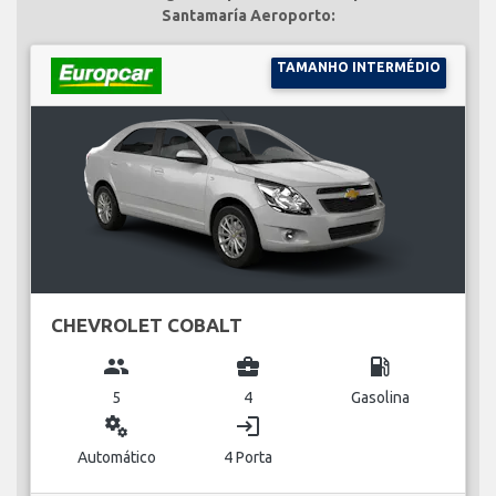
Santamaría Aeroporto:
TAMANHO INTERMÉDIO
CHEVROLET COBALT
group
business_center
local_gas_station
5
4
Gasolina
miscellaneous_services
login
Automático
4 Porta