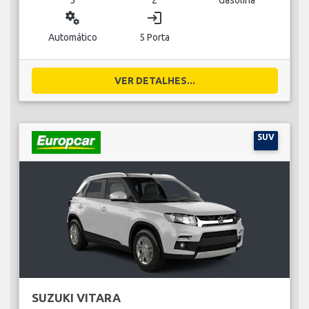
miscellaneous_services
login
Automático
5 Porta
VER DETALHES...
SUV
SUZUKI VITARA