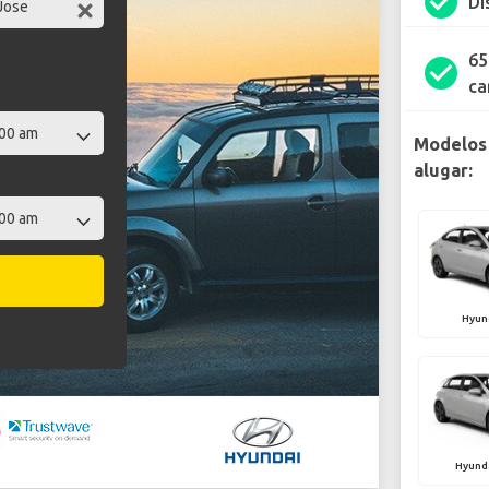
check_circle
Di
65
check_circle
ca
Modelos 
alugar:
Hyun
Hyunda