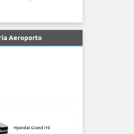
ría Aeroporto
Hyundai Grand i10