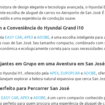
stura de design elegante e tecnologia avançada, o Hyundai E
ente escolha de aluguel de carros no Aeroporto de San José. É 
 estilo e uma experiência de condução suave.
 a Conveniência do Hyundai Grand i10
ela
EASY CAR
,
APEX
e
ADOBE
, é uma escolha inteligente par
as ruas de San José. Seu tamanho compacto, combinado com s
econômica e ecologicamente correta para suas necessidades d
iajantes em Grupo em uma Aventura em San José
 o Hyundai H1, oferecido pela
APEX
,
EUROPCAR
e
ADOBE
, ofe
planejam explorar a beleza natural expansiva que cerca San Jos
erfeito para Percorrer San José
,
EASY CAR
,
APEX
e
ADOBE
, é um carro compacto conhecido 
rro perfeito para quem procura uma experiência de aluguel de