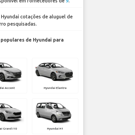
sponível em fornecedores de
9
.
 Hyundai cotações de aluguel de
rro pesquisadas.
populares de Hyundai para
dai Accent
Hyundai Elantra
i Grand i10
Hyundai H1