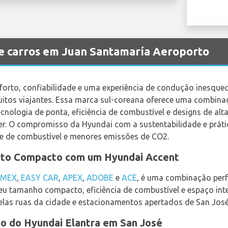
e carros em Juan Santamaría Aeroporto
orto, confiabilidade e uma experiência de condução inesquec
itos viajantes. Essa marca sul-coreana oferece uma combina
cnologia de ponta, eficiência de combustível e designs de al
zer. O compromisso da Hyundai com a sustentabilidade e práti
te de combustível e menores emissões de CO2.
orto Compacto com um Hyundai Accent
MEX
,
EASY CAR
,
APEX
,
ADOBE
e
ACE
, é uma combinação perfe
eu tamanho compacto, eficiência de combustível e espaço int
elas ruas da cidade e estacionamentos apertados de San José
ão do Hyundai Elantra em San José