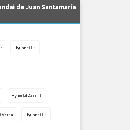
undai de Juan Santamaría
t
Hyundai H1
Hyundai Accent
i Verna
Hyundai H1