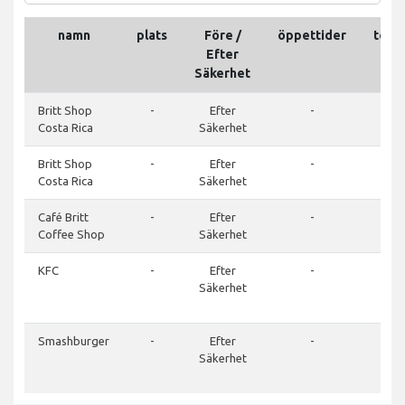
namn
plats
Före /
öppettider
tele
Efter
Säkerhet
Britt Shop
-
Efter
-
-
Costa Rica
Säkerhet
Britt Shop
-
Efter
-
-
Costa Rica
Säkerhet
Café Britt
-
Efter
-
-
Coffee Shop
Säkerhet
KFC
-
Efter
-
(506
Säkerhet
220
777
Smashburger
-
Efter
-
(506
Säkerhet
220
777