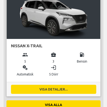
NISSAN X-TRAIL
group
business_center
local_gas_station
5
3
Bensin
miscellaneous_services
login
Automatisk
5 Dörr
VISA DETALJER...
VISA ALLA