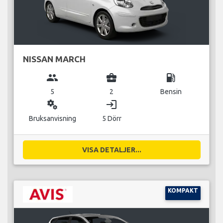
NISSAN MARCH
group
business_center
local_gas_station
5
2
Bensin
miscellaneous_services
login
Bruksanvisning
5 Dörr
VISA DETALJER...
KOMPAKT