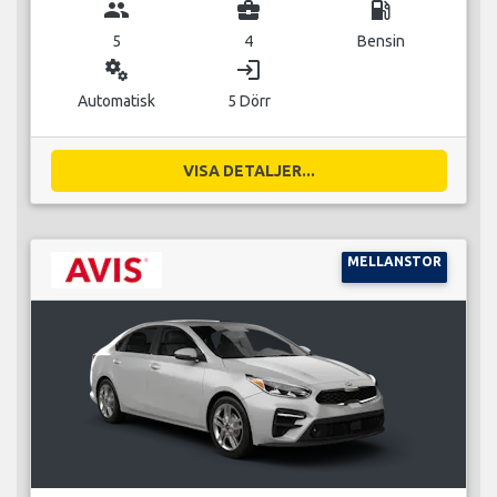
group
business_center
local_gas_station
5
4
Bensin
miscellaneous_services
login
Automatisk
5 Dörr
VISA DETALJER...
MELLANSTOR