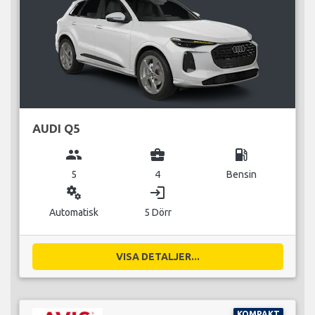
AUDI Q5
group
business_center
local_gas_station
5
4
Bensin
miscellaneous_services
login
Automatisk
5 Dörr
VISA DETALJER...
KOMPAKT