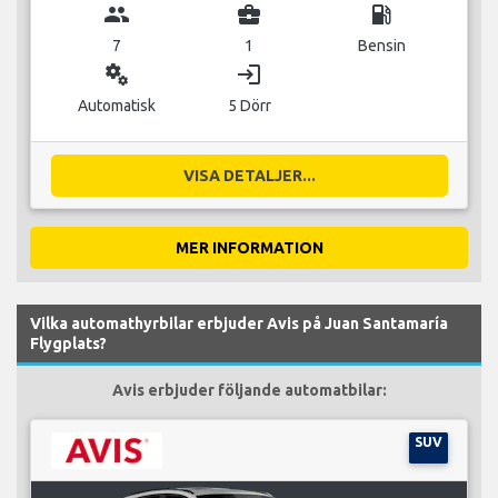
group
business_center
local_gas_station
7
1
Bensin
miscellaneous_services
login
Automatisk
5 Dörr
VISA DETALJER...
MER INFORMATION
Vilka automathyrbilar erbjuder Avis på Juan Santamaría
Flygplats?
Avis erbjuder följande automatbilar:
SUV