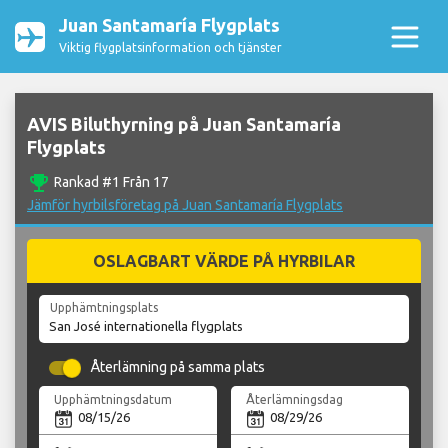
Juan Santamaría Flygplats
Viktig flygplatsinformation och tjänster
AVIS Biluthyrning på Juan Santamaría
Flygplats
emoji_events
Rankad #1 Från 17
Jämför hyrbilsföretag på Juan Santamaría Flygplats
OSLAGBART VÄRDE PÅ HYRBILAR
Upphämtningsplats
Återlämning på samma plats
Upphämtningsdatum
Återlämningsdag