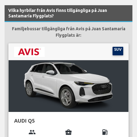
Vilka hyrbilar från Avis finns tillgängliga på Juan
Santamaría Flygplats?
Familjebussar tillgängliga från Avis på Juan Santamaría
Flygplats är:
SUV
AUDI Q5
group
business_center
local_gas_station