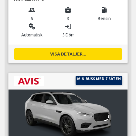
group
business_center
local_gas_station
5
3
Bensin
miscellaneous_services
login
Automatisk
5 Dörr
VISA DETALJER...
MINIBUSS MED 7 SÄTEN