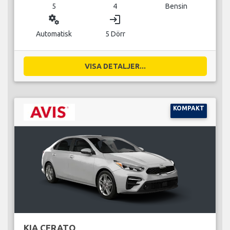
5
4
Bensin
miscellaneous_services
login
Automatisk
5 Dörr
VISA DETALJER...
KOMPAKT
KIA CERATO