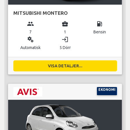
MITSUBISHI MONTERO
group
business_center
local_gas_station
7
1
Bensin
miscellaneous_services
login
Automatisk
5 Dörr
VISA DETALJER...
EKONOMI