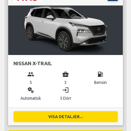
NISSAN X-TRAIL
group
business_center
local_gas_station
5
3
Bensin
miscellaneous_services
login
Automatisk
5 Dörr
VISA DETALJER...