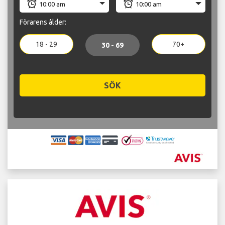
Förarens ålder:
18 - 29
70+
30 - 69
SÖK