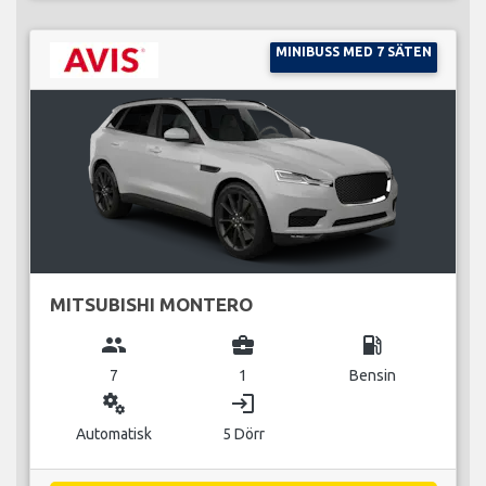
MINIBUSS MED 7 SÄTEN
MITSUBISHI MONTERO
group
business_center
local_gas_station
7
1
Bensin
miscellaneous_services
login
Automatisk
5 Dörr