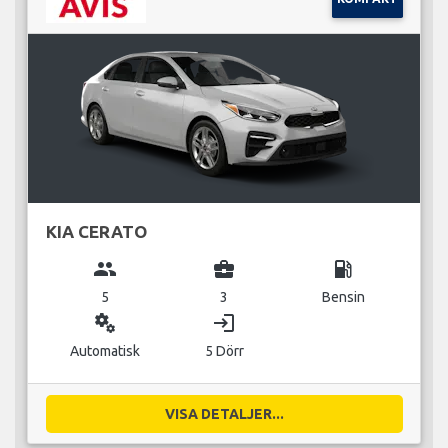
KIA CERATO
group
business_center
local_gas_station
5
3
Bensin
miscellaneous_services
login
Automatisk
5 Dörr
VISA DETALJER...