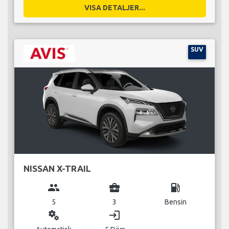
VISA DETALJER...
SUV
NISSAN X-TRAIL
group
business_center
local_gas_station
5
3
Bensin
miscellaneous_services
login