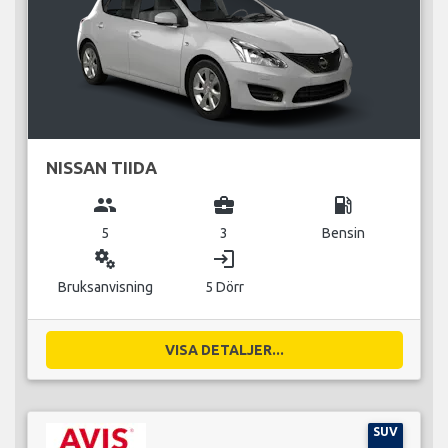
NISSAN TIIDA
group
business_center
local_gas_station
5
3
Bensin
miscellaneous_services
login
Bruksanvisning
5 Dörr
VISA DETALJER...
SUV