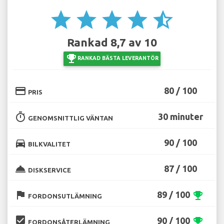
star
star
star
star
star_half
Rankad 8,7 av 10
emoji_events
RANKAD BÄSTA LEVERANTÖR
credit_card
80 / 100
PRIS
timer
30 minuter
GENOMSNITTLIG VÄNTAN
directions_car
90 / 100
BILKVALITET
room_service
87 / 100
DISKSERVICE
flag
89 / 100
emoji_events
FORDONSUTLÄMNING
beenhere
90 / 100
emoji_events
FORDONSÅTERLÄMNING