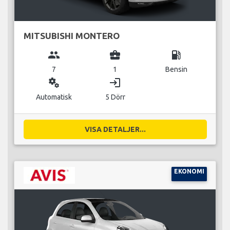
MITSUBISHI MONTERO
group
business_center
local_gas_station
7
1
Bensin
miscellaneous_services
login
Automatisk
5 Dörr
VISA DETALJER...
EKONOMI