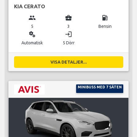
KIA CERATO
group
business_center
local_gas_station
5
3
Bensin
miscellaneous_services
login
Automatisk
5 Dörr
VISA DETALJER...
MINIBUSS MED 7 SÄTEN