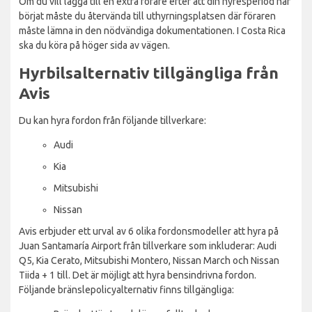
Om du vill lägga till en extra förare efter att din hyresperiod har
börjat måste du återvända till uthyrningsplatsen där föraren
måste lämna in den nödvändiga dokumentationen. I Costa Rica
ska du köra på höger sida av vägen.
Hyrbilsalternativ tillgängliga från
Avis
Du kan hyra fordon från följande tillverkare:
Audi
Kia
Mitsubishi
Nissan
Avis erbjuder ett urval av 6 olika fordonsmodeller att hyra på
Juan Santamaría Airport från tillverkare som inkluderar: Audi
Q5, Kia Cerato, Mitsubishi Montero, Nissan March och Nissan
Tiida + 1 till. Det är möjligt att hyra bensindrivna fordon.
Följande bränslepolicyalternativ finns tillgängliga: