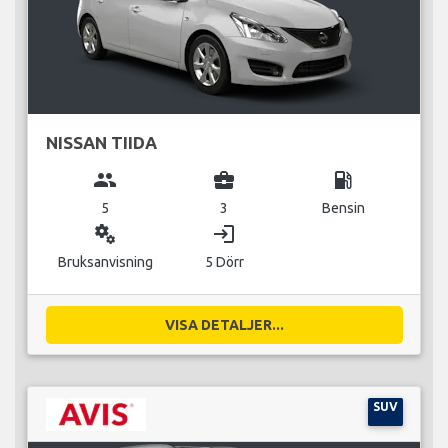
NISSAN TIIDA
group
business_center
local_gas_station
5
3
Bensin
miscellaneous_services
login
Bruksanvisning
5 Dörr
VISA DETALJER...
SUV