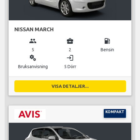
NISSAN MARCH
group
business_center
local_gas_station
5
2
Bensin
miscellaneous_services
login
Bruksanvisning
5 Dörr
VISA DETALJER...
KOMPAKT