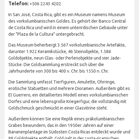
Telefon:
+506 2243 4202
In San José, Costa Rica, gibt es ein Museum namens Museum
des vorkolumbianischen Goldes. Es gehört der Banco Central
de Costa Rica und wird in einem unterirdischen Gebäude unter
der "Plaza de la Cultura" untergebracht.
Das Museum beherbergt 3.567 vorkolumbianische Artefakte,
darunter 1.922 Keramikstücke, 46 Steinobjekte, 1.586
Goldobjekte, neun Glas- oder Perlenobjekte und vier Jade-
Stücke. Die Goldsammlung erstreckt sich über die
Jahrhunderte von 300 bis 400 v. Chr. bis 1550 n. Chr.
Die Sammlung umfasst Tierfiguren, Amulette, Ohrringe,
erotische Statuetten und mehrere Dioramen. Außerdem gibt es
El Guerrero, ein detailliertes Modell eines vorkolumbianischen
Dorfes und eine lebensgroße Kriegerfigur, die vollständig mit
Goldschmuck geschmückt in einer Glasvitrine steht.
Außerdem können Sie eine Replik eines präkolumbianischen
Grabes bewundern, das in den 1950er Jahren auf einer
Bananenplantage im Südosten Costa Ricas entdeckt wurde und
88 Goldobjekte enthält. Gold galt in der costa-ricanischen