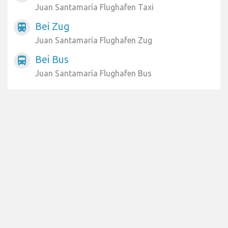
Juan Santamaría Flughafen Taxi
Bei Zug
train
Juan Santamaría Flughafen Zug
Bei Bus
directions_bus
Juan Santamaría Flughafen Bus