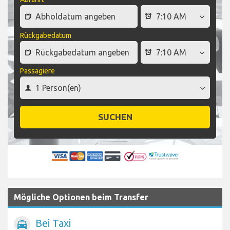
Rückgabedatum
Passagiere
SUCHEN
Mögliche Optionen beim Transfer
Bei Taxi
local_taxi