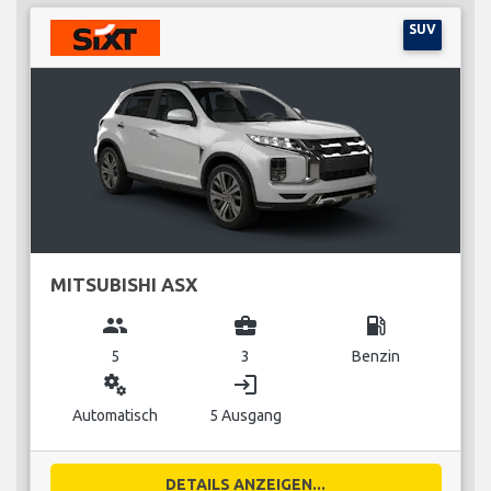
SUV
MITSUBISHI ASX
group
business_center
local_gas_station
5
3
Benzin
miscellaneous_services
login
Automatisch
5 Ausgang
DETAILS ANZEIGEN...