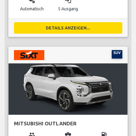
miscellaneous_services
login
Automatisch
5 Ausgang
DETAILS ANZEIGEN...
SUV
MITSUBISHI OUTLANDER
group
business_center
local_gas_station