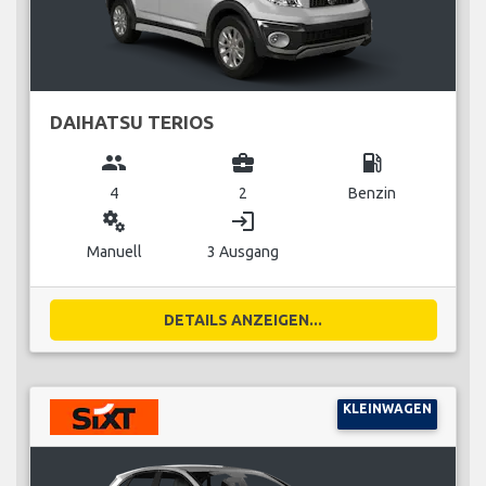
DAIHATSU TERIOS
group
business_center
local_gas_station
4
2
Benzin
miscellaneous_services
login
Manuell
3 Ausgang
DETAILS ANZEIGEN...
KLEINWAGEN