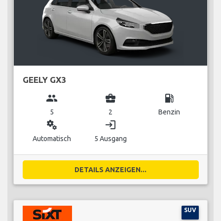
GEELY GX3
group
business_center
local_gas_station
5
2
Benzin
miscellaneous_services
login
Automatisch
5 Ausgang
DETAILS ANZEIGEN...
SUV