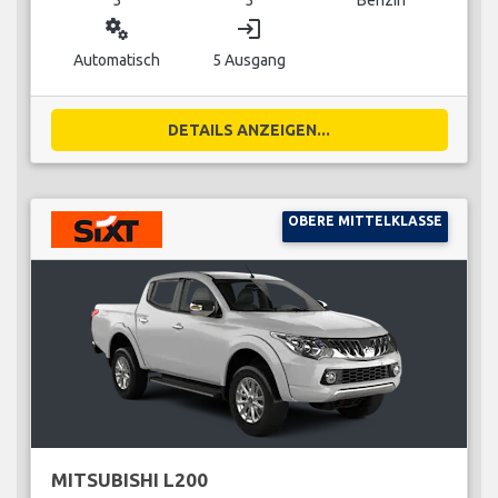
miscellaneous_services
login
Automatisch
5 Ausgang
DETAILS ANZEIGEN...
OBERE MITTELKLASSE
MITSUBISHI L200