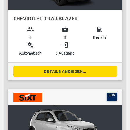
CHEVROLET TRAILBLAZER
group
business_center
local_gas_station
5
3
Benzin
miscellaneous_services
login
Automatisch
5 Ausgang
DETAILS ANZEIGEN...
SUV