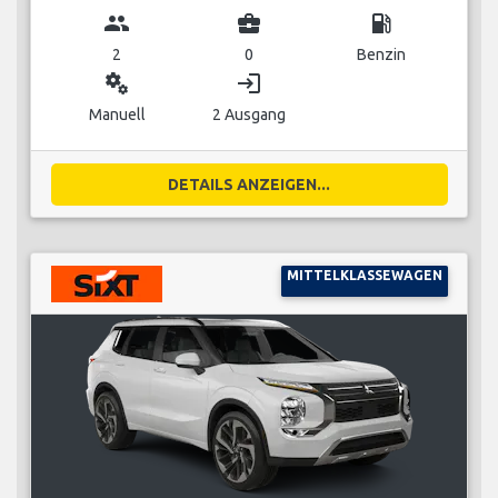
group
business_center
local_gas_station
2
0
Benzin
miscellaneous_services
login
Manuell
2 Ausgang
DETAILS ANZEIGEN...
MITTELKLASSEWAGEN