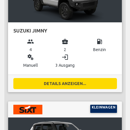
SUZUKI JIMNY
group
business_center
local_gas_station
4
2
Benzin
miscellaneous_services
login
Manuell
3 Ausgang
DETAILS ANZEIGEN...
KLEINWAGEN