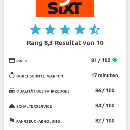
star
star
star
star
star_half
Rang 8,3 Resultat von 10
credit_card
81 / 100
emoji_events
PREIS
timer
17 minuten
DURCHSCHNTL. WARTEN
directions_car
86 / 100
QUALITÄT DES FAHRZEUGES
room_service
84 / 100
SCHALTERSERVICE
flag
82 / 100
FAHRZEUG-ABHOLUNG