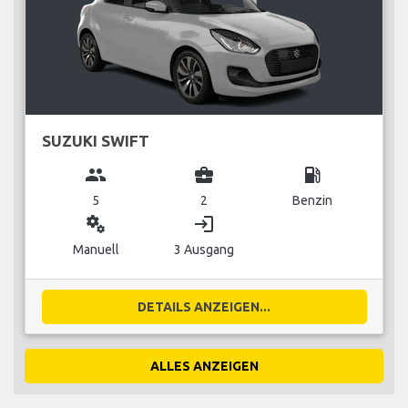
SUZUKI SWIFT
group
business_center
local_gas_station
5
2
Benzin
miscellaneous_services
login
Manuell
3 Ausgang
DETAILS ANZEIGEN...
ALLES ANZEIGEN