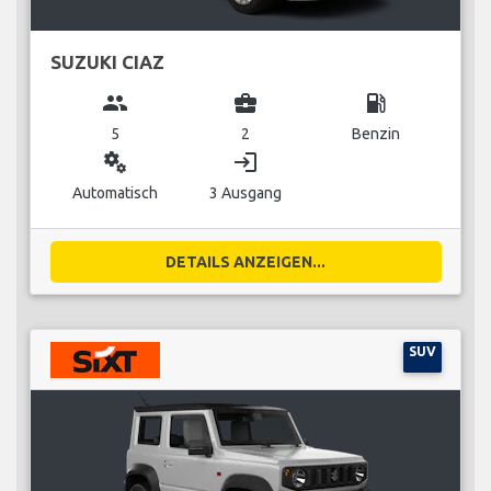
SUZUKI CIAZ
group
business_center
local_gas_station
5
2
Benzin
miscellaneous_services
login
Automatisch
3 Ausgang
DETAILS ANZEIGEN...
SUV