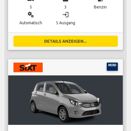
5
3
Benzin
miscellaneous_services
login
Automatisch
5 Ausgang
DETAILS ANZEIGEN...
MINI