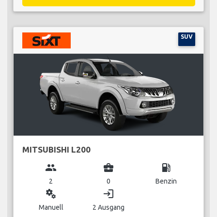
SUV
MITSUBISHI L200
group
business_center
local_gas_station
2
0
Benzin
miscellaneous_services
login
Manuell
2 Ausgang