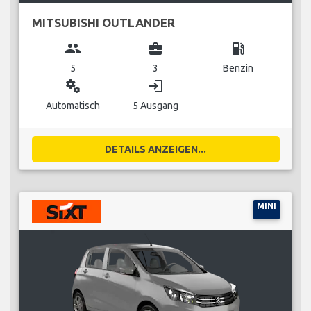
MITSUBISHI OUTLANDER
group
business_center
local_gas_station
5
3
Benzin
miscellaneous_services
login
Automatisch
5 Ausgang
DETAILS ANZEIGEN...
MINI