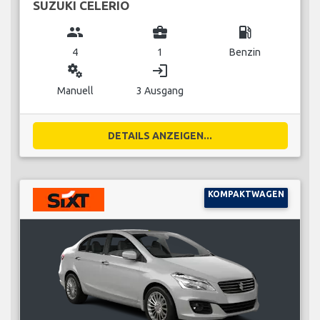
SUZUKI CELERIO
group
business_center
local_gas_station
4
1
Benzin
miscellaneous_services
login
Manuell
3 Ausgang
DETAILS ANZEIGEN...
KOMPAKTWAGEN