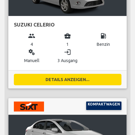
SUZUKI CELERIO
group
business_center
local_gas_station
4
1
Benzin
miscellaneous_services
login
Manuell
3 Ausgang
DETAILS ANZEIGEN...
KOMPAKTWAGEN