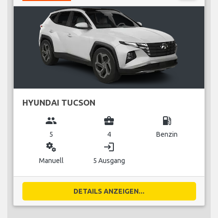
HYUNDAI TUCSON
group
business_center
local_gas_station
5
4
Benzin
miscellaneous_services
login
Manuell
5 Ausgang
DETAILS ANZEIGEN...