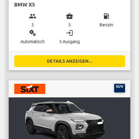
BMW X5
group
business_center
local_gas_station
5
5
Benzin
miscellaneous_services
login
Automatisch
5 Ausgang
DETAILS ANZEIGEN...
SUV