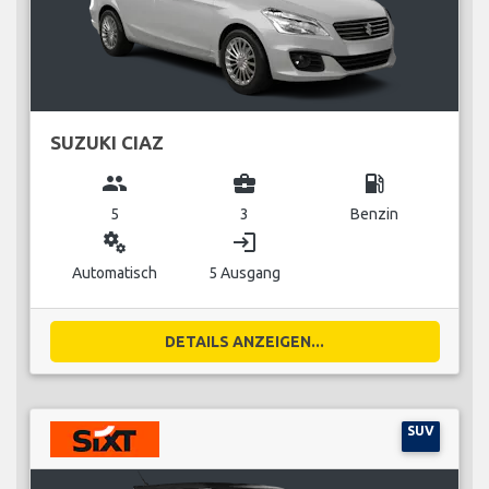
SUZUKI CIAZ
group
business_center
local_gas_station
5
3
Benzin
miscellaneous_services
login
Automatisch
5 Ausgang
DETAILS ANZEIGEN...
SUV