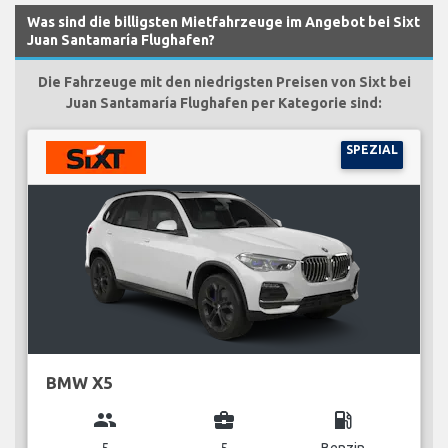
Was sind die billigsten Mietfahrzeuge im Angebot bei Sixt
Juan Santamaría Flughafen?
Die Fahrzeuge mit den niedrigsten Preisen von Sixt bei
Juan Santamaría Flughafen per Kategorie sind:
SPEZIAL
BMW X5
group
business_center
local_gas_station
5
5
Benzin