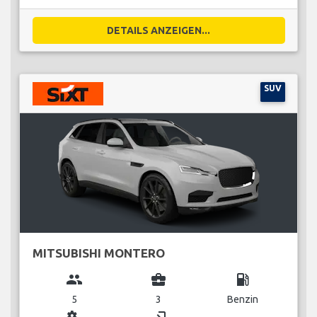
DETAILS ANZEIGEN...
SUV
MITSUBISHI MONTERO
group
business_center
local_gas_station
5
3
Benzin