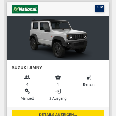
SUV
SUZUKI JIMNY
group
business_center
local_gas_station
4
1
Benzin
miscellaneous_services
login
Manuell
3 Ausgang
DETAILS ANZEIGEN...