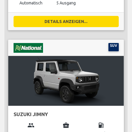
Automatisch
5 Ausgang
DETAILS ANZEIGEN...
SUV
SUZUKI JIMNY
group
business_center
local_gas_station