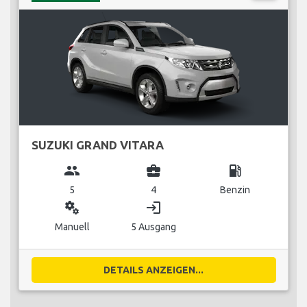
SUZUKI GRAND VITARA
group
business_center
local_gas_station
5
4
Benzin
miscellaneous_services
login
Manuell
5 Ausgang
DETAILS ANZEIGEN...