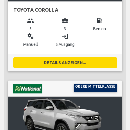
TOYOTA COROLLA
group
business_center
local_gas_station
5
3
Benzin
miscellaneous_services
login
Manuell
5 Ausgang
DETAILS ANZEIGEN...
OBERE MITTELKLASSE