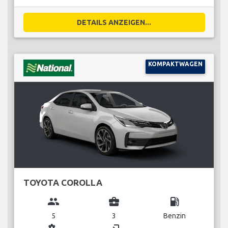
DETAILS ANZEIGEN...
KOMPAKTWAGEN
TOYOTA COROLLA
group
business_center
local_gas_station
5
3
Benzin