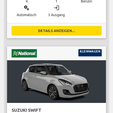
4
1
Benzin
miscellaneous_services
login
Automatisch
3 Ausgang
DETAILS ANZEIGEN...
KLEINWAGEN
SUZUKI SWIFT