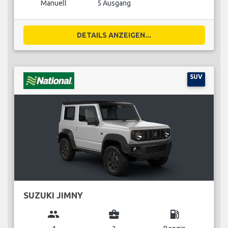
Manuell
5 Ausgang
DETAILS ANZEIGEN...
SUV
SUZUKI JIMNY
group
business_center
local_gas_station