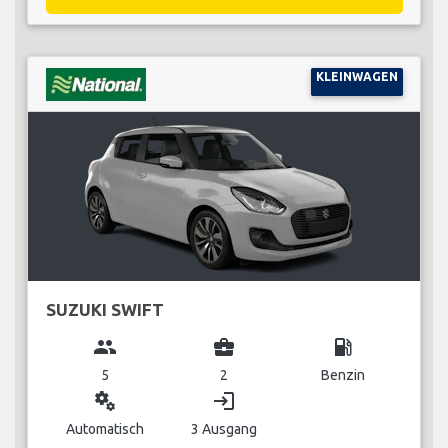
KLEINWAGEN
SUZUKI SWIFT
group
business_center
local_gas_station
5
2
Benzin
miscellaneous_services
login
Automatisch
3 Ausgang