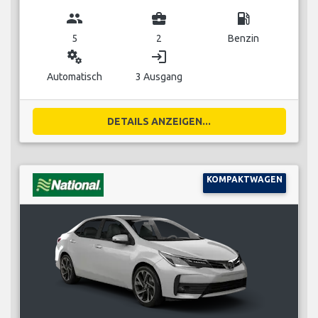
group
business_center
local_gas_station
5
2
Benzin
miscellaneous_services
login
Automatisch
3 Ausgang
DETAILS ANZEIGEN...
KOMPAKTWAGEN