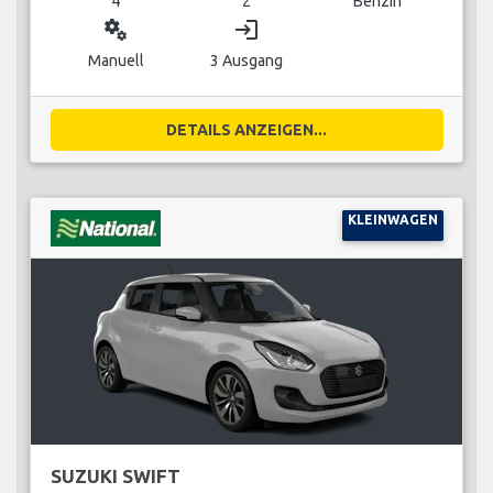
4
2
Benzin
miscellaneous_services
login
Manuell
3 Ausgang
DETAILS ANZEIGEN...
KLEINWAGEN
SUZUKI SWIFT