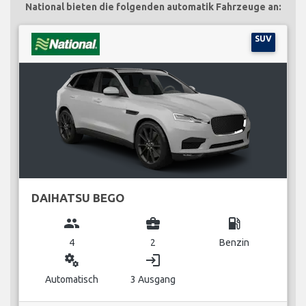
National bieten die folgenden automatik Fahrzeuge an:
SUV
DAIHATSU BEGO
group
business_center
local_gas_station
4
2
Benzin
miscellaneous_services
login
Automatisch
3 Ausgang