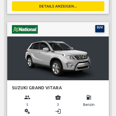
DETAILS ANZEIGEN...
SUV
SUZUKI GRAND VITARA
group
business_center
local_gas_station
5
3
Benzin
miscellaneous_services
login