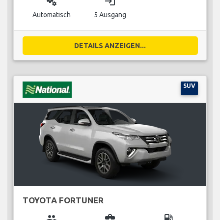
miscellaneous_services
login
Automatisch
5 Ausgang
DETAILS ANZEIGEN...
SUV
TOYOTA FORTUNER
group
business_center
local_gas_station