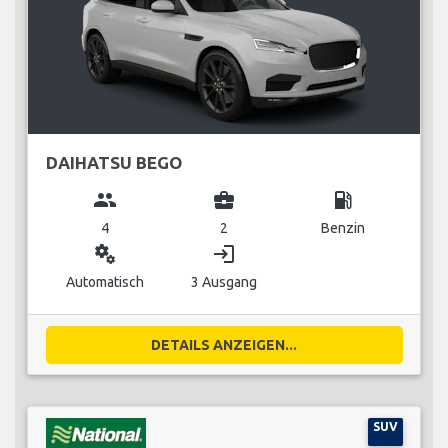
DAIHATSU BEGO
group
business_center
local_gas_station
4
2
Benzin
miscellaneous_services
login
Automatisch
3 Ausgang
DETAILS ANZEIGEN...
SUV