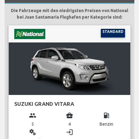
Die Fahrzeuge mit den niedrigsten Preisen von National
bei Juan Santamaría Flughafen per Kategorie sind:
STANDARD
SUZUKI GRAND VITARA
group
business_center
local_gas_station
5
4
Benzin
miscellaneous_services
login