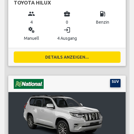
TOYOTA HILUX
group
business_center
local_gas_station
4
0
Benzin
miscellaneous_services
login
Manuell
4 Ausgang
DETAILS ANZEIGEN...
SUV