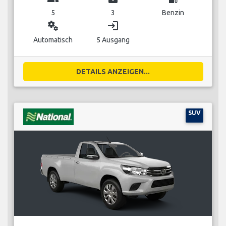
5
3
Benzin
miscellaneous_services
login
Automatisch
5 Ausgang
DETAILS ANZEIGEN...
SUV