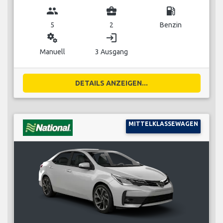
group
business_center
local_gas_station
5
2
Benzin
miscellaneous_services
login
Manuell
3 Ausgang
DETAILS ANZEIGEN...
MITTELKLASSEWAGEN