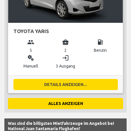
TOYOTA YARIS
group
business_center
local_gas_station
5
2
Benzin
miscellaneous_services
login
Manuell
3 Ausgang
DETAILS ANZEIGEN...
ALLES ANZEIGEN
Was sind die billigsten Mietfahrzeuge im Angebot bei
National Juan Santamaría Flughafen?