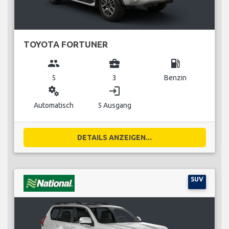
TOYOTA FORTUNER
group
business_center
local_gas_station
5
3
Benzin
miscellaneous_services
login
Automatisch
5 Ausgang
DETAILS ANZEIGEN...
SUV