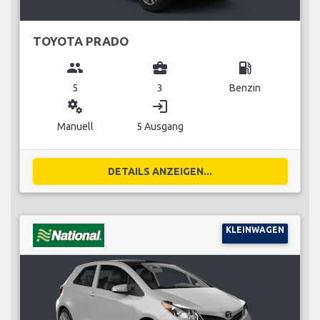
TOYOTA PRADO
group
business_center
local_gas_station
5
3
Benzin
miscellaneous_services
login
Manuell
5 Ausgang
DETAILS ANZEIGEN...
KLEINWAGEN