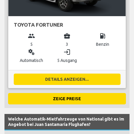
TOYOTA FORTUNER
group
business_center
local_gas_station
5
3
Benzin
miscellaneous_services
login
Automatisch
5 Ausgang
DETAILS ANZEIGEN...
ZEIGE PREISE
Welche Automatik-Mietfahrzeuge von National gibt es im
Angebot bei Juan Santamaría Flughafen?