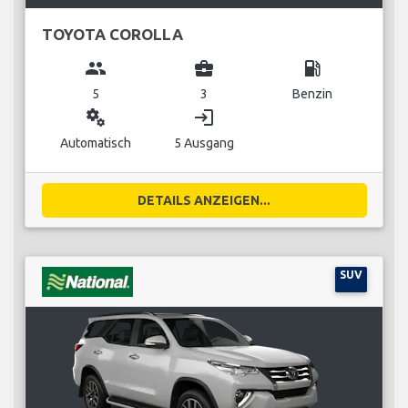
TOYOTA COROLLA
group
business_center
local_gas_station
5
3
Benzin
miscellaneous_services
login
Automatisch
5 Ausgang
DETAILS ANZEIGEN...
SUV