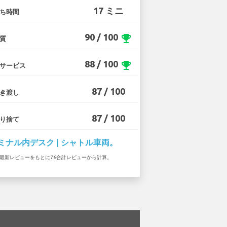
17 ミニ
ち時間
90 / 100
emoji_events
質
88 / 100
emoji_events
サービス
87 / 100
き渡し
87 / 100
り捨て
ミナル内デスク | シャトル車両。
7 の最新レビューをもとに76合計レビューから計算。