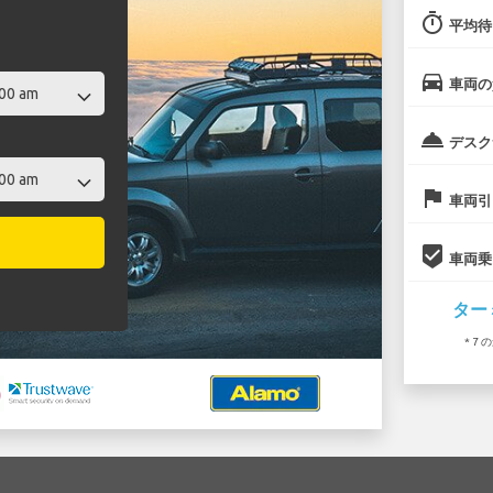
timer
平均待
directions_car
車両の
room_service
デスク
flag
車両引
beenhere
車両乗
ター
* 