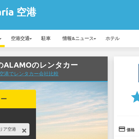
aría 空港
空港交通
駐車
情報&ニュース
ホテル
 空港のALAMOのレンタカー
aría 空港でレンタカー会社比較
st
カー
credit_card
価格