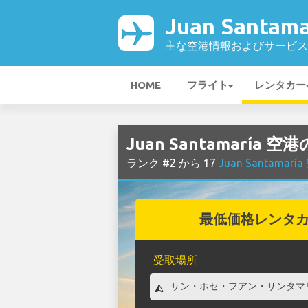
Juan Santam
主な空港情報およびサービス
HOME
フライト
レンタカー
Juan Santamaría
ランク #2 から 17
Juan Santam
最低価格レンタ
受取場所