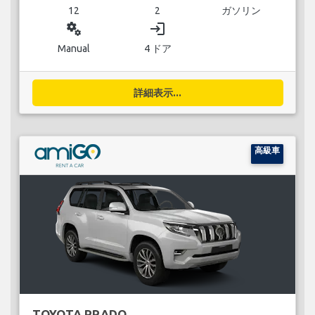
12
2
ガソリン
miscellaneous_services
login
Manual
4 ドア
詳細表示...
高級車
TOYOTA PRADO