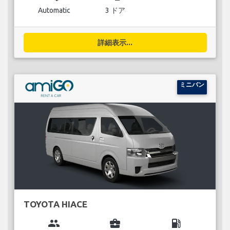
Automatic
3 ドア
詳細表示...
ミニバン
TOYOTA HIACE
group
business_center
local_gas_station