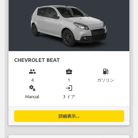
CHEVROLET BEAT
group
business_center
local_gas_station
4
1
ガソリン
miscellaneous_services
login
Manual
3 ドア
詳細表示...