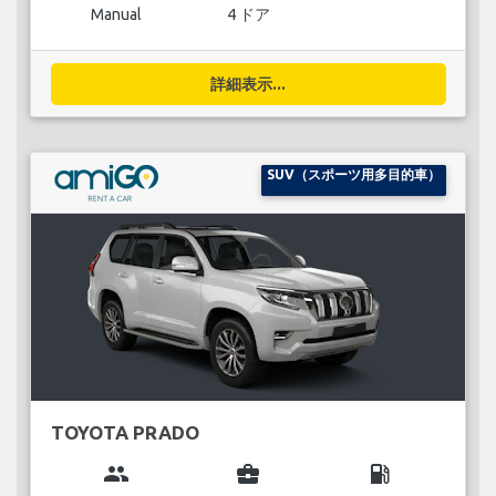
Manual
4 ドア
詳細表示...
SUV（スポーツ用多目的車）
TOYOTA PRADO
group
business_center
local_gas_station