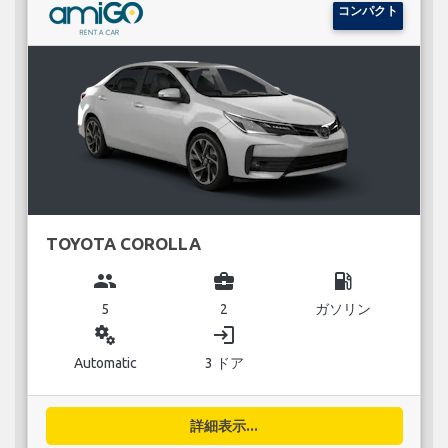
コンパクト
TOYOTA COROLLA
group
business_center
local_gas_station
5
2
ガソリン
miscellaneous_services
login
Automatic
3 ドア
詳細表示...