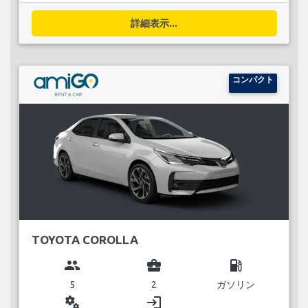
詳細表示...
コンパクト
TOYOTA COROLLA
group
business_center
local_gas_station
5
2
ガソリン
miscellaneous_services
login