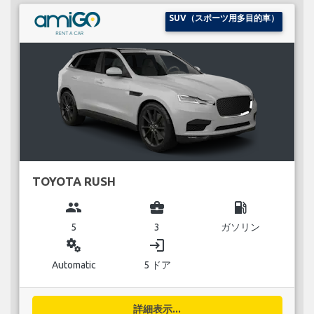
SUV（スポーツ用多目的車）
TOYOTA RUSH
group
business_center
local_gas_station
5
3
ガソリン
miscellaneous_services
login
Automatic
5 ドア
詳細表示...