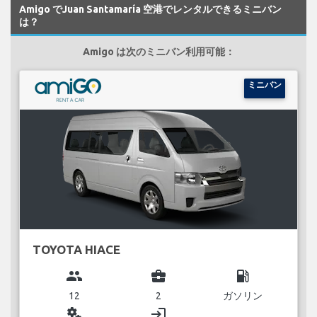
Amigo でJuan Santamaría 空港でレンタルできるミニバン
は？
Amigo は次のミニバン利用可能：
ミニバン
TOYOTA HIACE
group
business_center
local_gas_station
12
2
ガソリン
miscellaneous_services
login