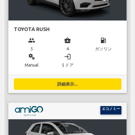
TOYOTA RUSH
group
business_center
local_gas_station
5
4
ガソリン
miscellaneous_services
login
Manual
5 ドア
詳細表示...
エコノミー