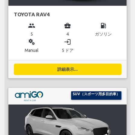
TOYOTA RAV4
group
business_center
local_gas_station
5
4
ガソリン
miscellaneous_services
login
Manual
5 ドア
詳細表示...
SUV（スポーツ用多目的車）