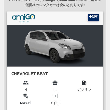
低価格のレンタカーは次のとおりです:
小型車
CHEVROLET BEAT
group
business_center
local_gas_station
4
1
ガソリン
miscellaneous_services
login
Manual
3 ドア