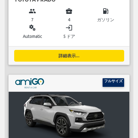
group
business_center
local_gas_station
7
4
ガソリン
miscellaneous_services
login
Automatic
5 ドア
詳細表示...
フルサイズ