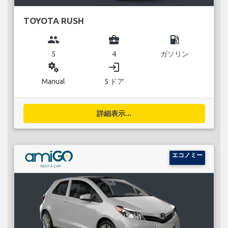
TOYOTA RUSH
group
business_center
local_gas_station
5
4
ガソリン
miscellaneous_services
login
Manual
5 ドア
詳細表示...
エコノミー