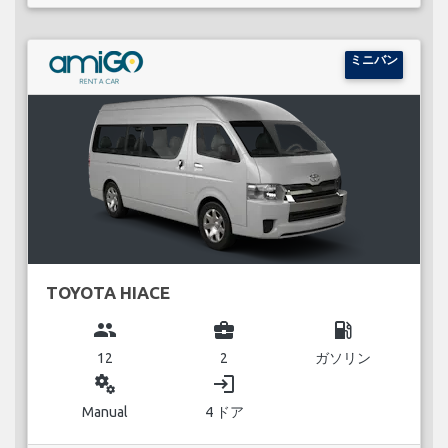
ミニバン
TOYOTA HIACE
group
business_center
local_gas_station
12
2
ガソリン
miscellaneous_services
login
Manual
4 ドア