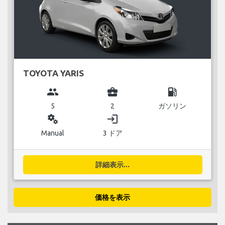
TOYOTA YARIS
group
business_center
local_gas_station
5
2
ガソリン
miscellaneous_services
login
Manual
3 ドア
詳細表示...
価格を表示