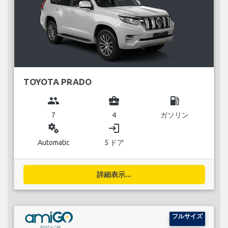
TOYOTA PRADO
group
business_center
local_gas_station
7
4
ガソリン
miscellaneous_services
login
Automatic
5 ドア
詳細表示...
フルサイズ