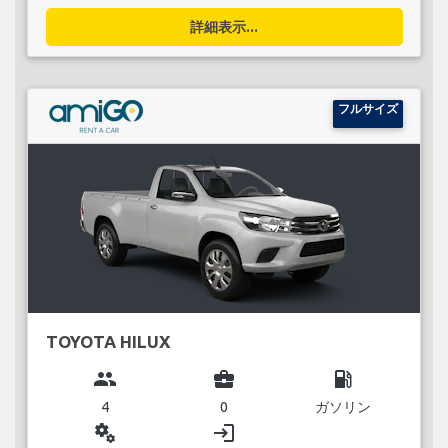
詳細表示...
フルサイズ
TOYOTA HILUX
group
business_center
local_gas_station
4
0
ガソリン
miscellaneous_services
login