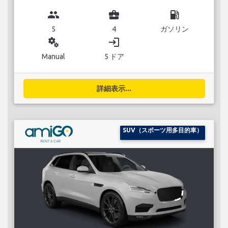
group
business_center
local_gas_station
5
4
ガソリン
miscellaneous_services
login
Manual
5 ドア
詳細表示...
SUV（スポーツ用多目的車）