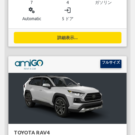
7
4
ガソリン
miscellaneous_services
login
Automatic
5 ドア
詳細表示...
フルサイズ
TOYOTA RAV4