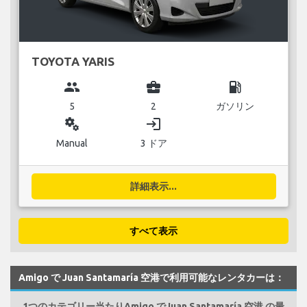
TOYOTA YARIS
group
business_center
local_gas_station
5
2
ガソリン
miscellaneous_services
login
Manual
3 ドア
詳細表示...
すべて表示
Amigo で Juan Santamaría 空港で利用可能なレンタカーは：
1つのカテゴリー当たりAmigo でJuan Santamaría 空港 の最