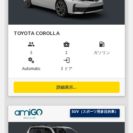
TOYOTA COROLLA
group
business_center
local_gas_station
5
2
ガソリン
miscellaneous_services
login
Automatic
3 ドア
詳細表示...
SUV（スポーツ用多目的車）