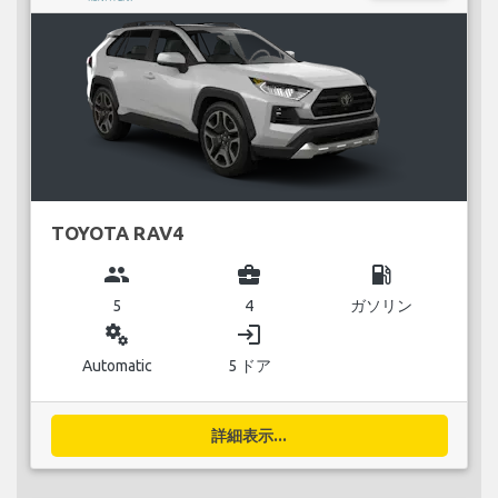
TOYOTA RAV4
group
business_center
local_gas_station
5
4
ガソリン
miscellaneous_services
login
Automatic
5 ドア
詳細表示...