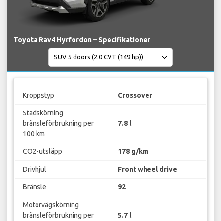
Toyota Rav4 Hyrfordon – Specifikationer
Kroppstyp
Crossover
Stadskörning
bränsleförbrukning per
7.8 l
100 km
CO2-utsläpp
178 g/km
Drivhjul
Front wheel drive
Bränsle
92
Motorvägskörning
bränsleförbrukning per
5.7 l