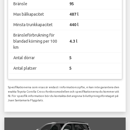
Bränsle
95
Max bålkapacitet
487 l
Minsta trunkkapacitet
440 l
Bränsleförbrukning för
blandad körning per 100
4.3 l
km
Antal dörrar
5
Antal platser
5
Specifikationerna som visas är endast i informationssyfte, vi kan inte garantera den
exakta Toyota Corolla Cross-fordonsmodellen och specifikationerna du kommer att
få. För specifik information bör du kontakta det angivna biluthyrningsföretaget på
Juan Santamaría Flygplats.