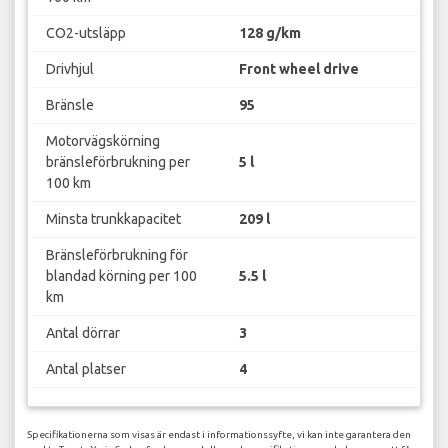
CO2-utsläpp
128 g/km
Drivhjul
Front wheel drive
Bränsle
95
Motorvägskörning
bränsleförbrukning per
5 l
100 km
Minsta trunkkapacitet
209 l
Bränsleförbrukning för
blandad körning per 100
5.5 l
km
Antal dörrar
3
Antal platser
4
Specifikationerna som visas är endast i informationssyfte, vi kan inte garantera den