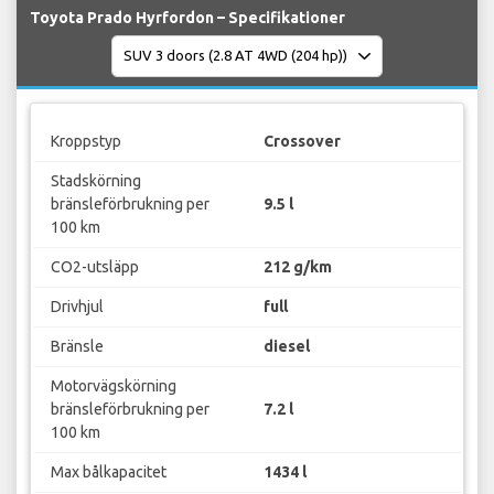
Toyota Prado Hyrfordon – Specifikationer
Kroppstyp
Crossover
Stadskörning
bränsleförbrukning per
9.5 l
100 km
CO2-utsläpp
212 g/km
Drivhjul
full
Bränsle
diesel
Motorvägskörning
bränsleförbrukning per
7.2 l
100 km
Max bålkapacitet
1434 l