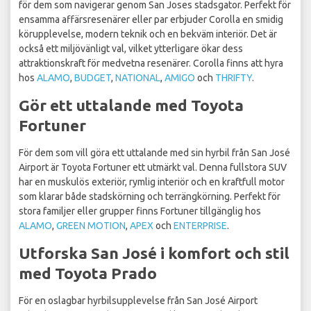
för dem som navigerar genom San Joses stadsgator. Perfekt för
ensamma affärsresenärer eller par erbjuder Corolla en smidig
körupplevelse, modern teknik och en bekväm interiör. Det är
också ett miljövänligt val, vilket ytterligare ökar dess
attraktionskraft för medvetna resenärer. Corolla finns att hyra
hos
ALAMO
,
BUDGET
,
NATIONAL
,
AMIGO
och
THRIFTY
.
Gör ett uttalande med Toyota
Fortuner
För dem som vill göra ett uttalande med sin hyrbil från San José
Airport är Toyota Fortuner ett utmärkt val. Denna fullstora SUV
har en muskulös exteriör, rymlig interiör och en kraftfull motor
som klarar både stadskörning och terrängkörning. Perfekt för
stora familjer eller grupper finns Fortuner tillgänglig hos
ALAMO
,
GREEN MOTION
,
APEX
och
ENTERPRISE
.
Utforska San José i komfort och stil
med Toyota Prado
För en oslagbar hyrbilsupplevelse från San José Airport