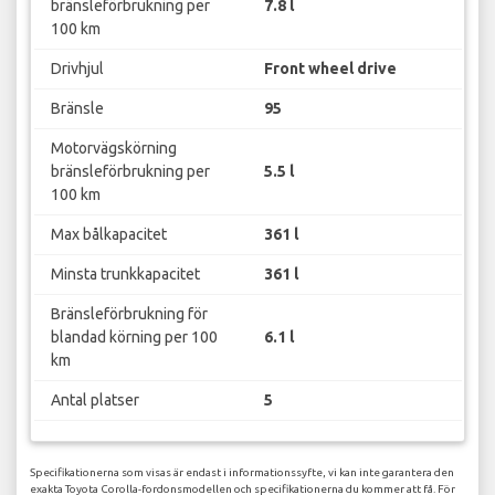
bränsleförbrukning per
7.8 l
100 km
Drivhjul
Front wheel drive
Bränsle
95
Motorvägskörning
bränsleförbrukning per
5.5 l
100 km
Max bålkapacitet
361 l
Minsta trunkkapacitet
361 l
Bränsleförbrukning för
blandad körning per 100
6.1 l
km
Antal platser
5
Specifikationerna som visas är endast i informationssyfte, vi kan inte garantera den
exakta Toyota Corolla-fordonsmodellen och specifikationerna du kommer att få. För