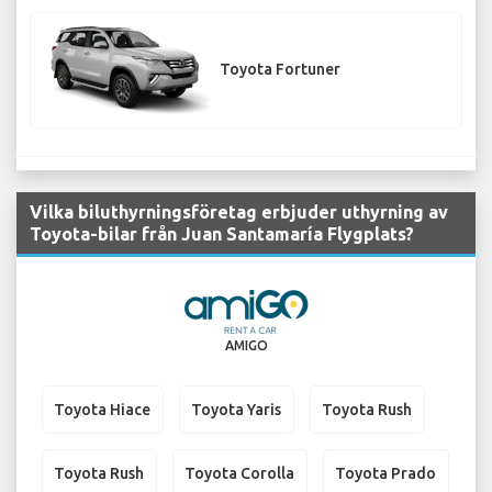
Toyota Fortuner
Vilka biluthyrningsföretag erbjuder uthyrning av
Toyota-bilar från Juan Santamaría Flygplats?
AMIGO
Toyota Hiace
Toyota Yaris
Toyota Rush
Toyota Rush
Toyota Corolla
Toyota Prado