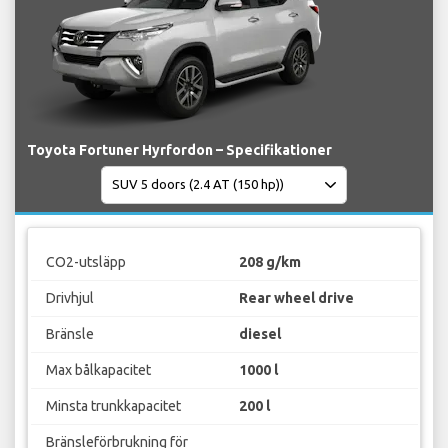
Toyota Fortuner Hyrfordon – Specifikationer
CO2-utsläpp
208 g/km
Drivhjul
Rear wheel drive
Bränsle
diesel
Max bålkapacitet
1000 l
Minsta trunkkapacitet
200 l
Bränsleförbrukning för