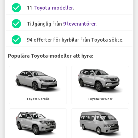
check_circle
11
Toyota-modeller
.
check_circle
Tillgänglig från
9 leverantörer
.
check_circle
94 offerter för hyrbilar från Toyota sökte.
Populära Toyota-modeller att hyra:
Toyota Corolla
Toyota Fortuner