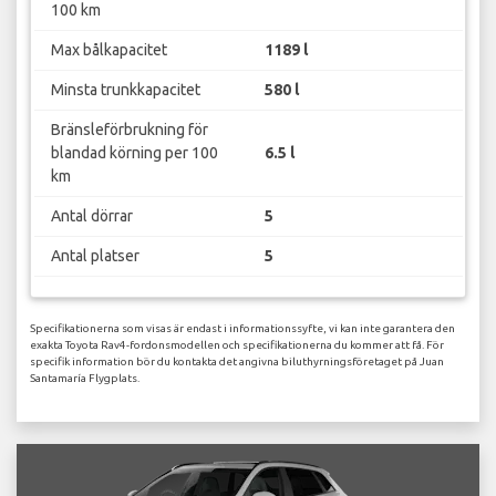
100 km
Max bålkapacitet
1189 l
Minsta trunkkapacitet
580 l
Bränsleförbrukning för
blandad körning per 100
6.5 l
km
Antal dörrar
5
Antal platser
5
Specifikationerna som visas är endast i informationssyfte, vi kan inte garantera den
exakta Toyota Rav4-fordonsmodellen och specifikationerna du kommer att få. För
specifik information bör du kontakta det angivna biluthyrningsföretaget på Juan
Santamaría Flygplats.