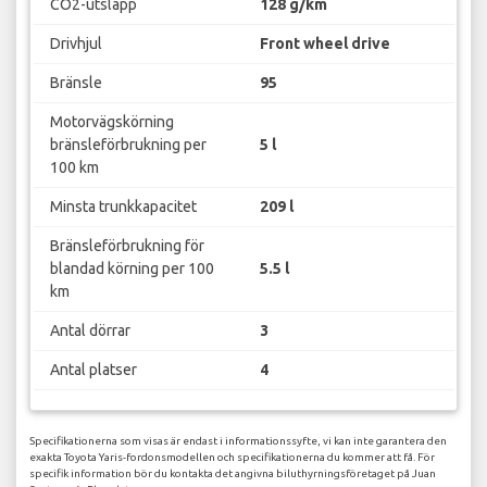
CO2-utsläpp
128 g/km
Drivhjul
Front wheel drive
Bränsle
95
Motorvägskörning
bränsleförbrukning per
5 l
100 km
Minsta trunkkapacitet
209 l
Bränsleförbrukning för
blandad körning per 100
5.5 l
km
Antal dörrar
3
Antal platser
4
Specifikationerna som visas är endast i informationssyfte, vi kan inte garantera den
exakta Toyota Yaris-fordonsmodellen och specifikationerna du kommer att få. För
specifik information bör du kontakta det angivna biluthyrningsföretaget på Juan