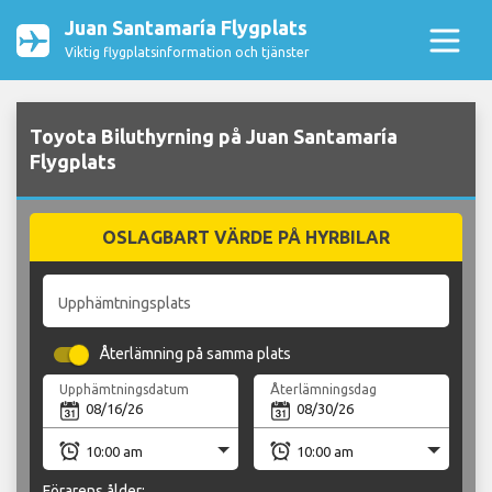
Juan Santamaría Flygplats
Viktig flygplatsinformation och tjänster
Toyota Biluthyrning på Juan Santamaría
Flygplats
OSLAGBART VÄRDE PÅ HYRBILAR
Upphämtningsplats
Återlämning på samma plats
Upphämtningsdatum
Återlämningsdag
Förarens ålder: