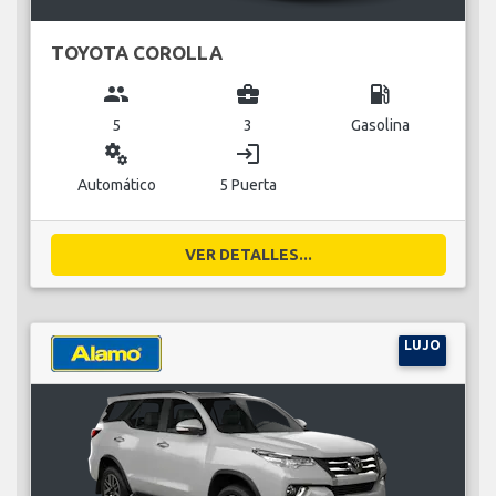
TOYOTA COROLLA
group
business_center
local_gas_station
5
3
Gasolina
miscellaneous_services
login
Automático
5 Puerta
VER DETALLES...
LUJO