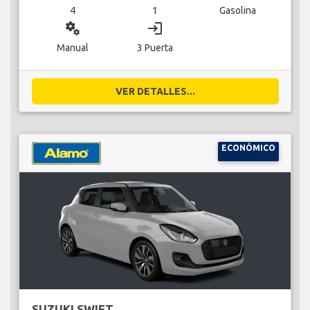
4
1
Gasolina
miscellaneous_services
login
Manual
3 Puerta
VER DETALLES...
ECONÓMICO
SUZUKI SWIFT