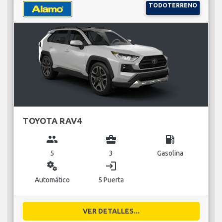
TODOTERRENO
TOYOTA RAV4
group
business_center
local_gas_station
5
3
Gasolina
miscellaneous_services
login
Automático
5 Puerta
VER DETALLES...