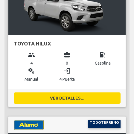
TOYOTA HILUX
group
business_center
local_gas_station
4
0
Gasolina
miscellaneous_services
login
Manual
4 Puerta
VER DETALLES...
TODOTERRENO