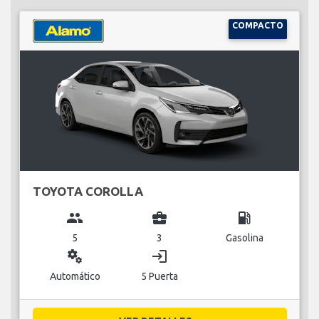
COMPACTO
TOYOTA COROLLA
group
business_center
local_gas_station
5
3
Gasolina
miscellaneous_services
login
Automático
5 Puerta