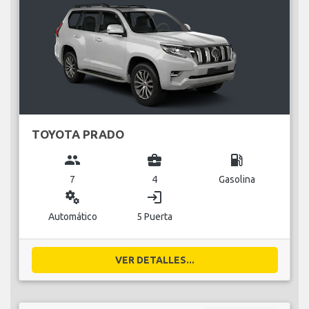
TOYOTA PRADO
group
business_center
local_gas_station
7
4
Gasolina
miscellaneous_services
login
Automático
5 Puerta
VER DETALLES...