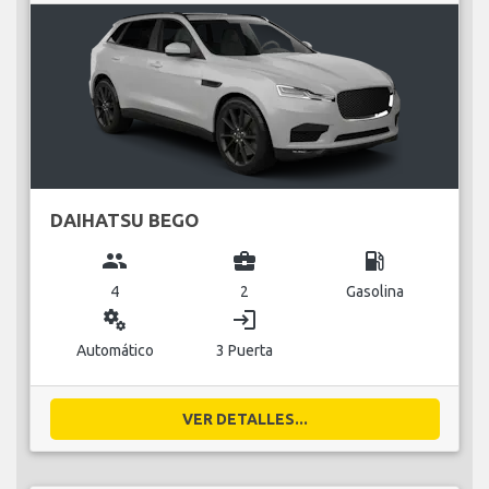
DAIHATSU BEGO
group
business_center
local_gas_station
4
2
Gasolina
miscellaneous_services
login
Automático
3 Puerta
VER DETALLES...