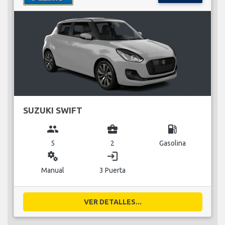
SUZUKI SWIFT
group
business_center
local_gas_station
5
2
Gasolina
miscellaneous_services
login
Manual
3 Puerta
VER DETALLES...