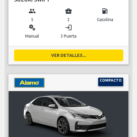
group
business_center
local_gas_station
5
2
Gasolina
miscellaneous_services
login
Manual
3 Puerta
VER DETALLES...
COMPACTO