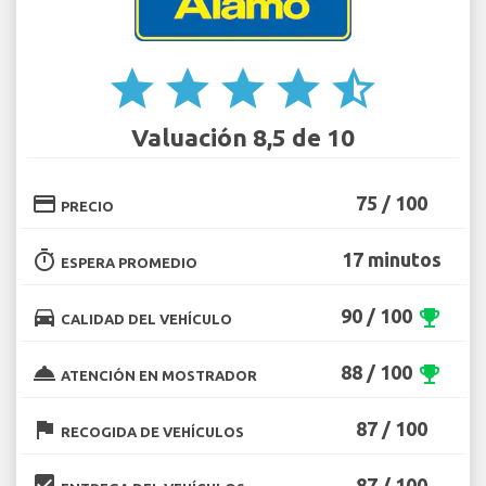
star
star
star
star
star_half
Valuación 8,5 de 10
credit_card
75 / 100
PRECIO
timer
17 minutos
ESPERA PROMEDIO
directions_car
90 / 100
emoji_events
CALIDAD DEL VEHÍCULO
room_service
88 / 100
emoji_events
ATENCIÓN EN MOSTRADOR
flag
87 / 100
RECOGIDA DE VEHÍCULOS
beenhere
87 / 100