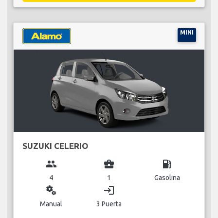
MINI
SUZUKI CELERIO
group
business_center
local_gas_station
4
1
Gasolina
miscellaneous_services
login
Manual
3 Puerta