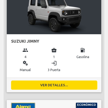
SUZUKI JIMNY
group
business_center
local_gas_station
4
1
Gasolina
miscellaneous_services
login
Manual
3 Puerta
VER DETALLES...
ECONÓMICO