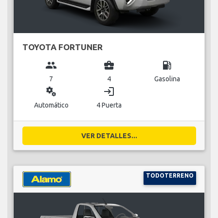
TOYOTA FORTUNER
group
business_center
local_gas_station
7
4
Gasolina
miscellaneous_services
login
Automático
4 Puerta
VER DETALLES...
TODOTERRENO