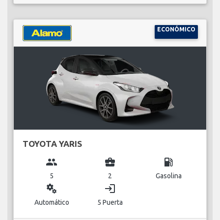
ECONÓMICO
TOYOTA YARIS
group
business_center
local_gas_station
5
2
Gasolina
miscellaneous_services
login
Automático
5 Puerta