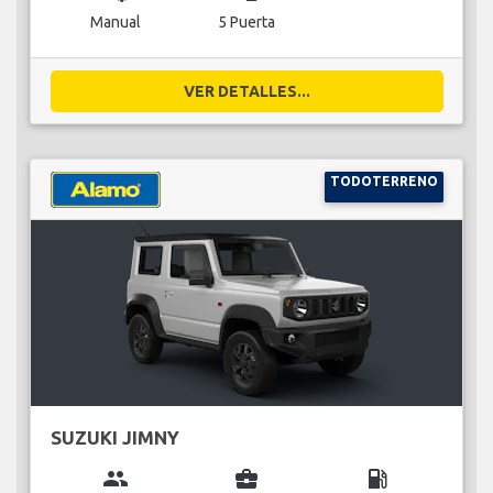
Manual
5 Puerta
VER DETALLES...
TODOTERRENO
SUZUKI JIMNY
group
business_center
local_gas_station