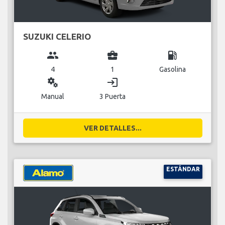
SUZUKI CELERIO
group
business_center
local_gas_station
4
1
Gasolina
miscellaneous_services
login
Manual
3 Puerta
VER DETALLES...
ESTÁNDAR