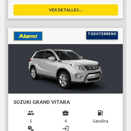
VER DETALLES...
TODOTERRENO
SUZUKI GRAND VITARA
group
business_center
local_gas_station
5
4
Gasolina
miscellaneous_services
login