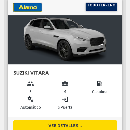
TODOTERRENO
SUZIKI VITARA
group
business_center
local_gas_station
5
4
Gasolina
miscellaneous_services
login
Automático
5 Puerta
VER DETALLES...