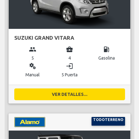
SUZUKI GRAND VITARA
group
business_center
local_gas_station
5
4
Gasolina
miscellaneous_services
login
Manual
5 Puerta
VER DETALLES...
TODOTERRENO