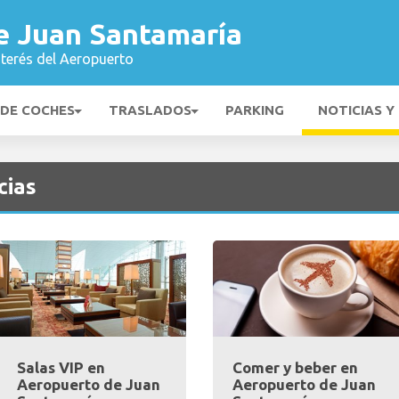
e Juan Santamaría
nterés del Aeropuerto
 DE COCHES
TRASLADOS
PARKING
NOTICIAS Y
cias
Salas VIP en
Comer y beber en
Aeropuerto de Juan
Aeropuerto de Juan