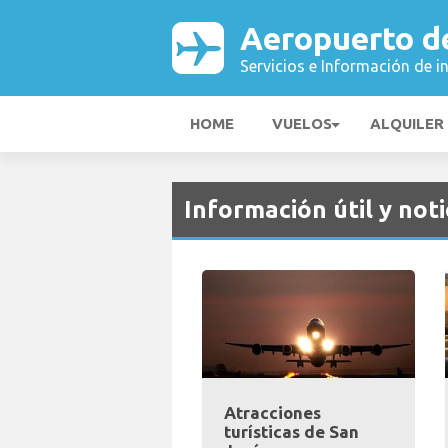
Aeropuerto d
Servicios e Información de i
HOME
VUELOS
ALQUILER
Información útil y noti
Atracciones
turísticas de San