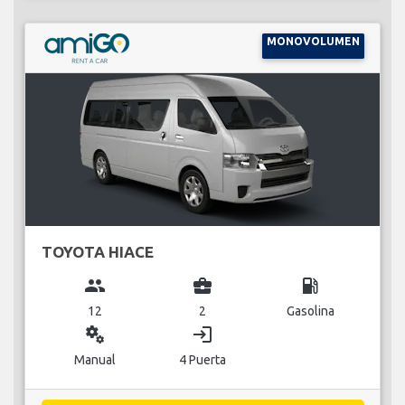
MONOVOLUMEN
TOYOTA HIACE
group
business_center
local_gas_station
12
2
Gasolina
miscellaneous_services
login
Manual
4 Puerta