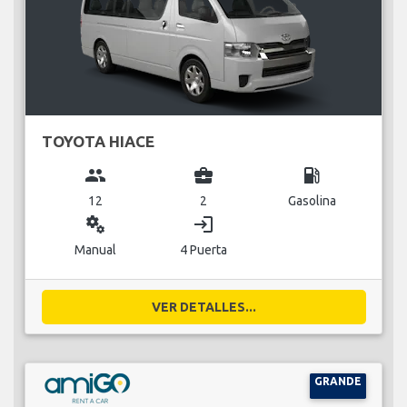
TOYOTA HIACE
group
business_center
local_gas_station
12
2
Gasolina
miscellaneous_services
login
Manual
4 Puerta
VER DETALLES...
GRANDE