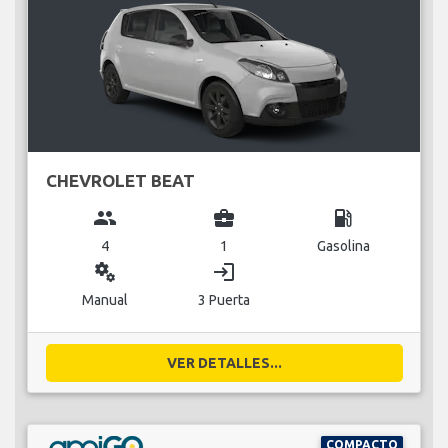
CHEVROLET BEAT
group
business_center
local_gas_station
4
1
Gasolina
miscellaneous_services
login
Manual
3 Puerta
VER DETALLES...
COMPACTO