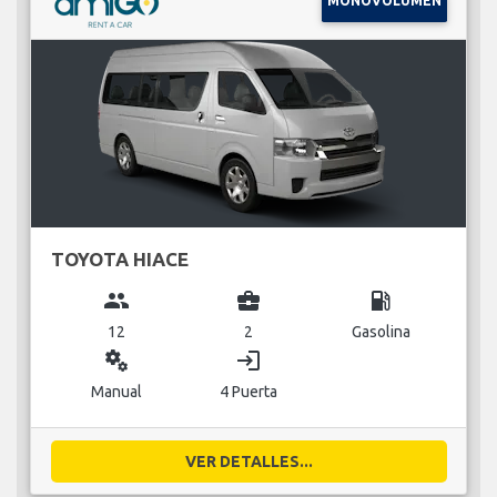
MONOVOLUMEN
TOYOTA HIACE
group
business_center
local_gas_station
12
2
Gasolina
miscellaneous_services
login
Manual
4 Puerta
VER DETALLES...