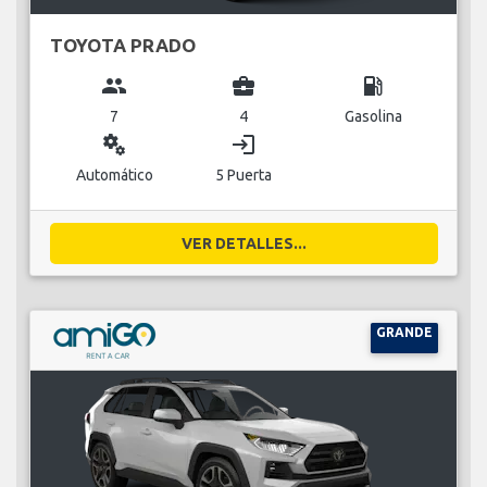
TOYOTA PRADO
group
business_center
local_gas_station
7
4
Gasolina
miscellaneous_services
login
Automático
5 Puerta
VER DETALLES...
GRANDE