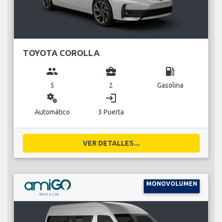
TOYOTA COROLLA
group
business_center
local_gas_station
5
2
Gasolina
miscellaneous_services
login
Automático
3 Puerta
VER DETALLES...
MONOVOLUMEN