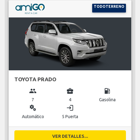
TODOTERRENO
TOYOTA PRADO
group
business_center
local_gas_station
7
4
Gasolina
miscellaneous_services
login
Automático
5 Puerta
VER DETALLES...