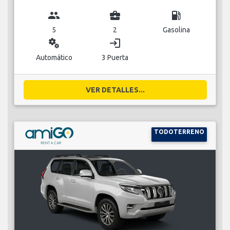
group
business_center
local_gas_station
5
2
Gasolina
miscellaneous_services
login
Automático
3 Puerta
VER DETALLES...
TODOTERRENO