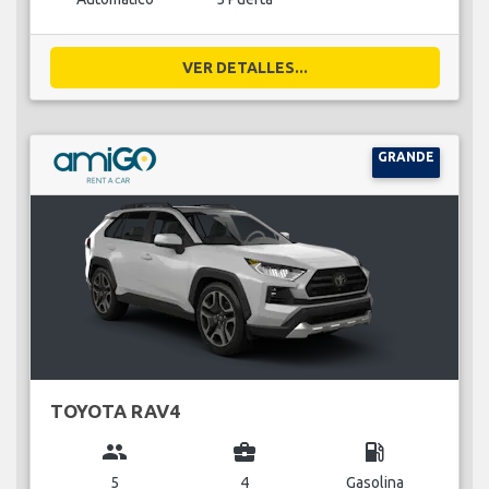
VER DETALLES...
GRANDE
TOYOTA RAV4
group
business_center
local_gas_station
5
4
Gasolina