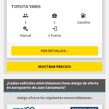
TOYOTA YARIS
group
business_center
local_gas_station
5
2
Gasolina
miscellaneous_services
login
Manual
3 Puerta
VER DETALLES...
MOSTRAR PRECIOS
¿Cuáles vehículos minivolúmenes tiene Amigo de oferta
en Aeropuerto de Juan Santamaría?
Amigo ofrece los siguientes monovolúmenes: