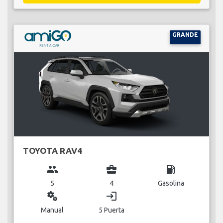
GRANDE
TOYOTA RAV4
group
business_center
local_gas_station
5
4
Gasolina
miscellaneous_services
login
Manual
5 Puerta