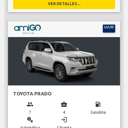
VER DETALLES...
LUJO
TOYOTA PRADO
group
business_center
local_gas_station
7
4
Gasolina
miscellaneous_services
login
Automático
5 Puerta