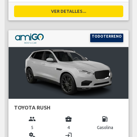
VER DETALLES...
TODOTERRENO
TOYOTA RUSH
group
business_center
local_gas_station
5
4
Gasolina
miscellaneous_services
login