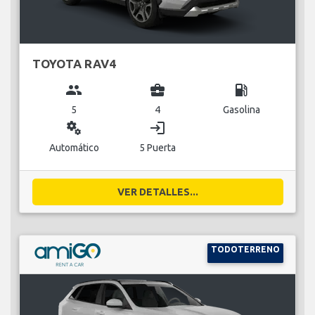
TOYOTA RAV4
group
business_center
local_gas_station
5
4
Gasolina
miscellaneous_services
login
Automático
5 Puerta
VER DETALLES...
TODOTERRENO