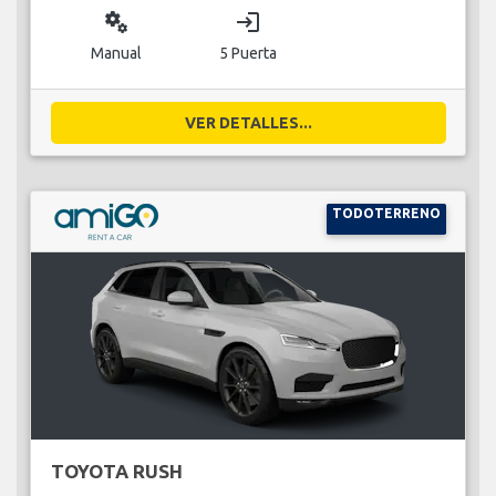
miscellaneous_services
login
Manual
5 Puerta
VER DETALLES...
TODOTERRENO
TOYOTA RUSH