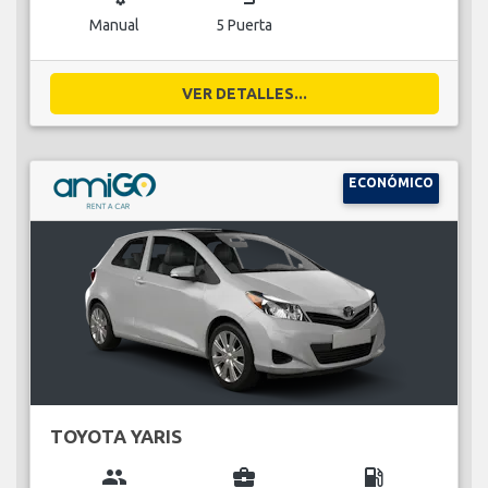
Manual
5 Puerta
VER DETALLES...
ECONÓMICO
TOYOTA YARIS
group
business_center
local_gas_station