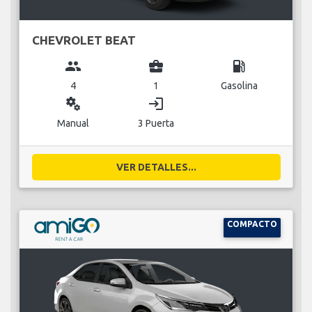
CHEVROLET BEAT
group
business_center
local_gas_station
4
1
Gasolina
miscellaneous_services
login
Manual
3 Puerta
VER DETALLES...
COMPACTO