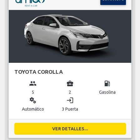
TOYOTA COROLLA
group
business_center
local_gas_station
5
2
Gasolina
miscellaneous_services
login
Automático
3 Puerta
VER DETALLES...