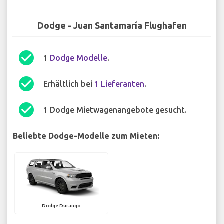
Dodge - Juan Santamaría Flughafen
check_circle
1
Dodge Modelle
.
check_circle
Erhältlich bei
1 Lieferanten
.
check_circle
1 Dodge Mietwagenangebote gesucht.
Beliebte Dodge-Modelle zum Mieten:
Dodge Durango