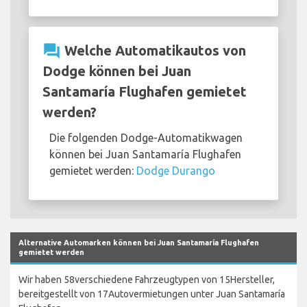
question_answer
Welche Automatikautos von
Dodge können bei Juan
Santamaría Flughafen gemietet
werden?
Die folgenden Dodge-Automatikwagen
können bei Juan Santamaría Flughafen
gemietet werden:
Dodge Durango
Alternative Automarken können bei Juan Santamaría Flughafen
gemietet werden
Wir haben 58verschiedene Fahrzeugtypen von 15Hersteller,
bereitgestellt von 17Autovermietungen unter Juan Santamaría