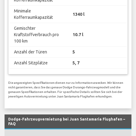
Kofferraumkapazität
Minimale
1340 l
Kofferraumkapazität
Gemischter
Kraftstoffverbrauch pro
10.7 l
100 km
Anzahl der Türen
5
Anzahl Sitzplätze
5, 7
Die angezeigten Spezifikationen dienen nur zu Informationszwecken. Wir können
nicht garantieren, dass Sie das genaue Dodge Durango-Fahrzeugmodell und die
genauen Spezifikationen erhalten. Für spezifische Details sollten Sie sich bei der
jeweiligen Autovermietung unter Juan Santamaría Flughafen erkundigen.
Dodge-Fahrzeugvermietung bei Juan Santamaría Flughafen –
FAQ