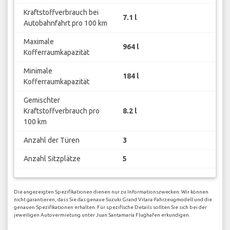
Kraftstoffverbrauch bei
7.1 l
Autobahnfahrt pro 100 km
Maximale
964 l
Kofferraumkapazität
Minimale
184 l
Kofferraumkapazität
Gemischter
Kraftstoffverbrauch pro
8.2 l
100 km
Anzahl der Türen
3
Anzahl Sitzplätze
5
Die angezeigten Spezifikationen dienen nur zu Informationszwecken. Wir können
nicht garantieren, dass Sie das genaue Suzuki Grand Vitara-Fahrzeugmodell und die
genauen Spezifikationen erhalten. Für spezifische Details sollten Sie sich bei der
jeweiligen Autovermietung unter Juan Santamaría Flughafen erkundigen.