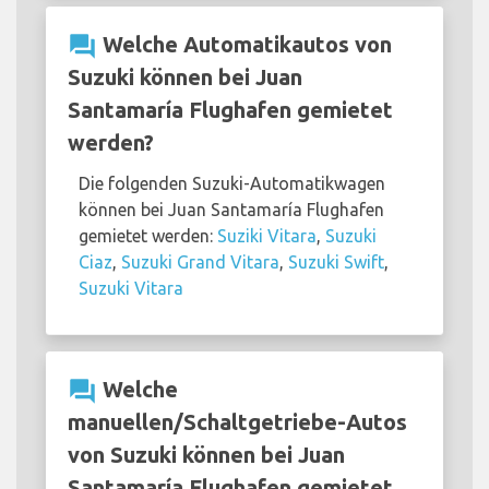
question_answer
Welche Automatikautos von
Suzuki können bei Juan
Santamaría Flughafen gemietet
werden?
Die folgenden Suzuki-Automatikwagen
können bei Juan Santamaría Flughafen
gemietet werden:
Suziki Vitara
,
Suzuki
Ciaz
,
Suzuki Grand Vitara
,
Suzuki Swift
,
Suzuki Vitara
question_answer
Welche
manuellen/Schaltgetriebe-Autos
von Suzuki können bei Juan
Santamaría Flughafen gemietet