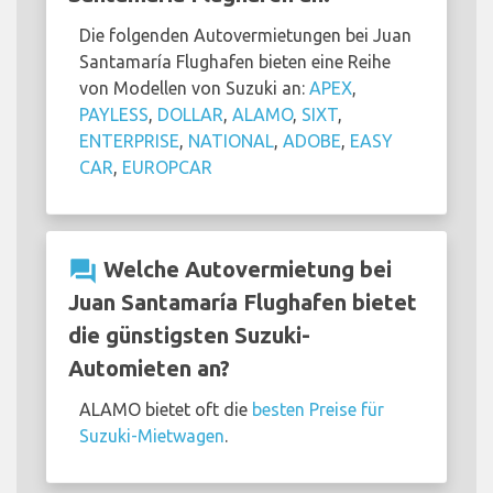
Die folgenden Autovermietungen bei Juan
Santamaría Flughafen bieten eine Reihe
von Modellen von Suzuki an:
APEX
,
PAYLESS
,
DOLLAR
,
ALAMO
,
SIXT
,
ENTERPRISE
,
NATIONAL
,
ADOBE
,
EASY
CAR
,
EUROPCAR
question_answer
Welche Autovermietung bei
Juan Santamaría Flughafen bietet
die günstigsten Suzuki-
Automieten an?
ALAMO bietet oft die
besten Preise für
Suzuki-Mietwagen
.