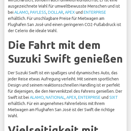
wirtschaftlich, sondern auch umweltfreundlich ist. Er ist eine
ausgezeichnete Wahl für umweltbewusste Menschen und ist
bei
ALAMO
,
PAYLESS
,
DOLLAR
,
APEX
und
ENTERPRISE
erhältlich. Für unschlagbare Preise für Mietwagen am
Flughafen San José und einen geringeren CO2-Fußabdruck ist
der Celerio die ideale Wahl.
Die Fahrt mit dem
Suzuki Swift genießen
Der Suzuki Swift ist ein spaßiges und dynamisches Auto, das
jeder Reise etwas Aufregung verleiht. Mit seinem sportlichen
Design und seinem reaktionsschnellen Handling ist er perfekt
für diejenigen, die den Nervenkitzel des Fahrens genießen. Der
Swift ist bei
ALAMO
,
NATIONAL
,
APEX
,
ENTERPRISE
und
SIXT
erhältlich. Für ein angenehmes Fahrerlebnis mit Ihrem
Mietwagen am Flughafen San José ist der Swift die richtige
Wahl.
Vielseitigkeit mit