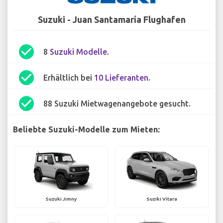
Suzuki - Juan Santamaría Flughafen
check_circle
8
Suzuki Modelle
.
check_circle
Erhältlich bei
10 Lieferanten
.
check_circle
88 Suzuki Mietwagenangebote gesucht.
Beliebte Suzuki-Modelle zum Mieten:
Suzuki Jimny
Suziki Vitara