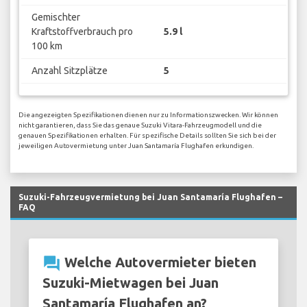
Gemischter
Kraftstoffverbrauch pro
5.9 l
100 km
Anzahl Sitzplätze
5
Die angezeigten Spezifikationen dienen nur zu Informationszwecken. Wir können
nicht garantieren, dass Sie das genaue Suzuki Vitara-Fahrzeugmodell und die
genauen Spezifikationen erhalten. Für spezifische Details sollten Sie sich bei der
jeweiligen Autovermietung unter Juan Santamaría Flughafen erkundigen.
Suzuki-Fahrzeugvermietung bei Juan Santamaría Flughafen –
FAQ
question_answer
Welche Autovermieter bieten
Suzuki-Mietwagen bei Juan
Santamaría Flughafen an?