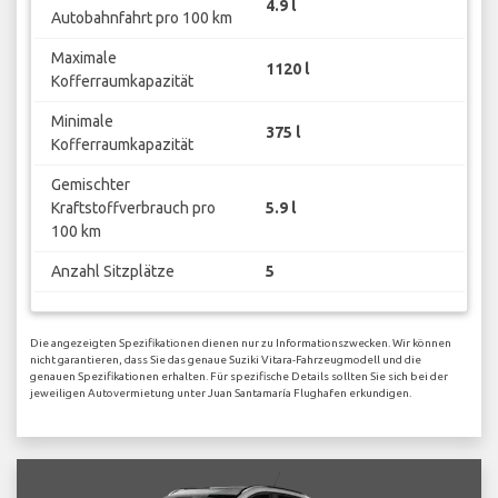
4.9 l
Autobahnfahrt pro 100 km
Maximale
1120 l
Kofferraumkapazität
Minimale
375 l
Kofferraumkapazität
Gemischter
Kraftstoffverbrauch pro
5.9 l
100 km
Anzahl Sitzplätze
5
Die angezeigten Spezifikationen dienen nur zu Informationszwecken. Wir können
nicht garantieren, dass Sie das genaue Suziki Vitara-Fahrzeugmodell und die
genauen Spezifikationen erhalten. Für spezifische Details sollten Sie sich bei der
jeweiligen Autovermietung unter Juan Santamaría Flughafen erkundigen.