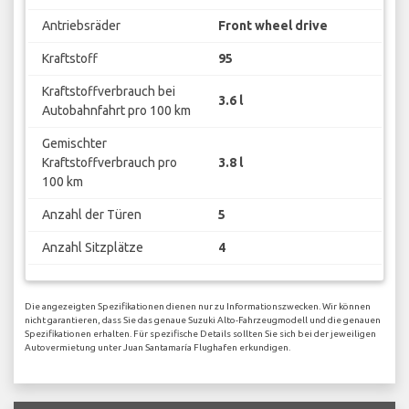
Antriebsräder
Front wheel drive
Kraftstoff
95
Kraftstoffverbrauch bei
3.6 l
Autobahnfahrt pro 100 km
Gemischter
Kraftstoffverbrauch pro
3.8 l
100 km
Anzahl der Türen
5
Anzahl Sitzplätze
4
Die angezeigten Spezifikationen dienen nur zu Informationszwecken. Wir können
nicht garantieren, dass Sie das genaue Suzuki Alto-Fahrzeugmodell und die genauen
Spezifikationen erhalten. Für spezifische Details sollten Sie sich bei der jeweiligen
Autovermietung unter Juan Santamaría Flughafen erkundigen.