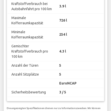
Kraftstoffverbrauch bei
3.9 l
Autobahnfahrt pro 100 km
Maximale
726 l
Kofferraumkapazität
Minimale
254 l
Kofferraumkapazität
Gemischter
Kraftstoffverbrauch pro
4.3 l
100 km
Anzahl der Türen
5
Anzahl Sitzplätze
5
EuroNCAP
Sicherheitsbewertung
3 / 5
Die angezeigten Spezifikationen dienen nur zu Informationszwecken. Wir können